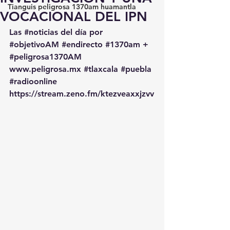
Tianguis peligrosa 1370am huamantla
VOCACIONAL DEL IPN
Las 
#noticias
 del día por 
#objetivoAM
#endirecto
#1370am
 + 
#peligrosa1370AM
www.peligrosa.mx
#tlaxcala
#puebla
#radioonline
https://stream.zeno.fm/ktezveaxxjzvv