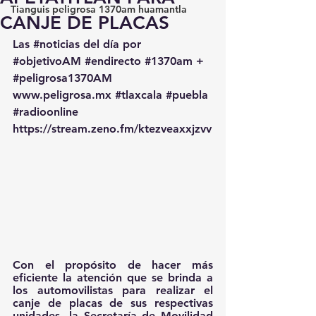
Tianguis peligrosa 1370am huamantla
CANJE DE PLACAS
Las 
#noticias
 del día por 
#objetivoAM
#endirecto
#1370am
 + 
#peligrosa1370AM
www.peligrosa.mx
#tlaxcala
#puebla
#radioonline
https://stream.zeno.fm/ktezveaxxjzvv
Con el propósito de hacer más 
eficiente la atención que se brinda a 
los automovilistas para realizar el 
canje de placas de sus respectivas 
unidades, la Secretaría de Movilidad 