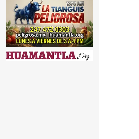
“Chismes del gremio”. 📌 ¿Presencia
criminal señalada hasta por la DEA?➡️
“Percepción ciudadana”. ¡Ah bueno! 🤡
Entonces seguramente los
narcolaboratorios encontrados en Tlaxcala
también eran