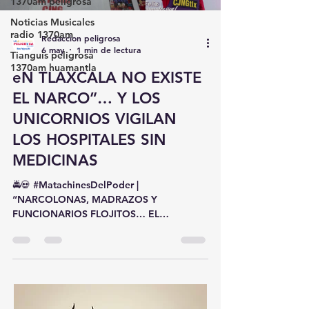
1370am peligrosa
Noticias Musicales
radio 1370am
Redaccion peligrosa
6 may
1 min de lectura
Tianguis peligrosa
1370am huamantla
eN TLAXCALA NO EXISTE
EL NARCO”… Y LOS
UNICORNIOS VIGILAN
LOS HOSPITALES SIN
MEDICINAS
🚔💀 #MatachinesDelPoder |
“NARCOLONAS, MADRAZOS Y
FUNCIONARIOS FLOJITOS… EL
TLAXCALA QUE NADIE SE QUIERE
ECHAR” 🍑🔥 Resulta que en Tlaxcala
TODO es “pleito entre particulares”. 😂🎪
📌 ¿Narcolonas firmadas por el CJNG?➡️
“Conflicto entre promotores”. 📌
¿Amenazas en bailes y eventos?➡️