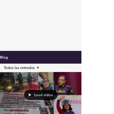
Blog
Todas las entradas
Todas las entradas
Tlaxcala peligrosa
1370am
Load video
Ciudad Serdán
peligrosa 1370am
Nacional radio