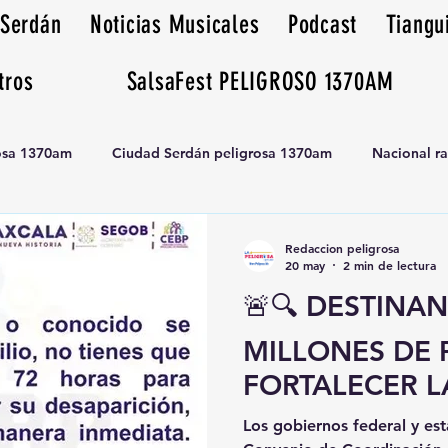
 Serdán
Noticias Musicales
Podcast
Tiangu
tros
SalsaFest PELIGROSO 1370AM
rosa 1370am
Ciudad Serdán peligrosa 1370am
Nacional r
Tianguis peligrosa 1370am huamantla
Redaccion peligrosa
20 may
2 min de lectura
🚨🔍 DESTINA
MILLONES DE 
FORTALECER 
DE PERSONAS
Los gobiernos federal y est