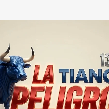
🚨🏛️ SECRETARIO DE
🚔
GOBIERNO ADMITE QUE
25 
TLAXCALA AÚN ENFRENTA
EN S
PROBLEMAS DE
SUP
SEGURIDAD ⚖️📊🚔
MILL