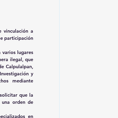
 vinculación a 
 participación 
varios lugares 
a ilegal, que 
e Calpulalpan, 
nvestigación y 
chos mediante 
olicitar que la 
n una orden de 
cializados en 