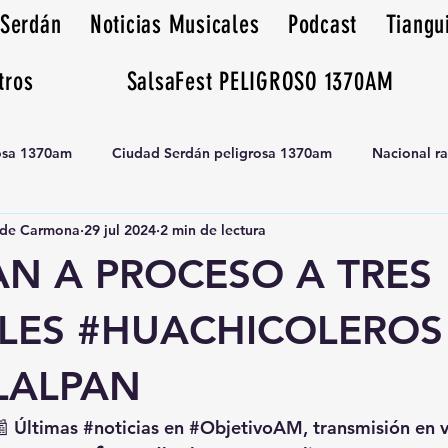
 Serdán
Noticias Musicales
Podcast
Tiangu
tros
SalsaFest PELIGROSO 1370AM
rosa 1370am
Ciudad Serdán peligrosa 1370am
Nacional r
de Carmona
29 jul 2024
2 min de lectura
Tianguis peligrosa 1370am huamantla
AN A PROCESO A TRES
LES #HUACHICOLEROS
LALPAN
📰 Últimas 
#noticias
 en 
#ObjetivoAM
, transmisión en 