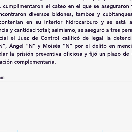
, cumplimentaron el cateo en el que se aseguraron t
ncontraron diversos bidones, tambos y cubitanques 
contenían en su interior hidrocarburo y se está a
ncia y cantidad total; asimismo, se aseguró a tres per
cial el Juez de Control calificó de legal la detenci
N”, Ángel “N” y Moisés “N” por el delito en menció
r la prisión preventiva oficiosa y fijó un plazo de 
igación complementaria.
0am