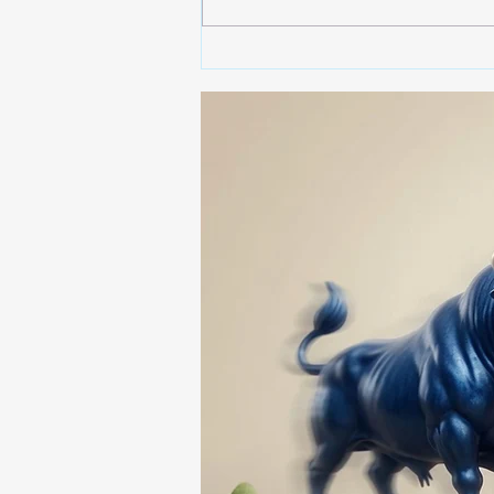
🚨🚔 CAPTURAN EN PUEBLA
A PRESUNTO
RESPONSABLE DE LA
DESAPARICIÓN DE UN
HOMBRE DE SAN PABLO
DEL MONTE ⚖️🔍