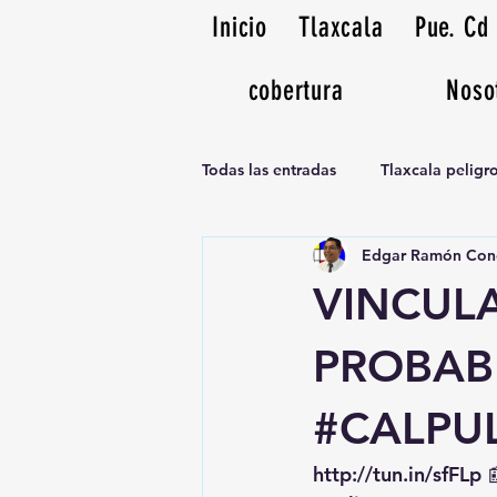
Inicio
Tlaxcala
Pue. Cd
cobertura
Noso
Todas las entradas
Tlaxcala pelig
Edgar Ramón Con
Noticias Musicales radio 1370am
VINCUL
PROBAB
#CALPU
http://tun.in/sfFLp
 