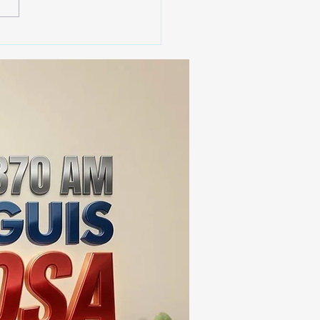
 SSC ASEGURA MÁS DE
MIL DOSIS DE DROGA
EIS MESES; SU VALOR
ERA LOS 100
ONES DE PESOS 💰⚖️🚨