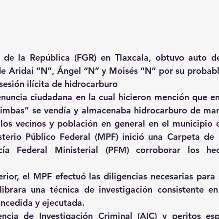
l de la República (FGR) en Tlaxcala, obtuvo auto de
e Aridai “N”, Ángel “N” y Moisés “N” por su probable
sesión ilícita de hidrocarburo
uncia ciudadana en la cual hicieron mención que en 
mbas” se vendía y almacenaba hidrocarburo de maner
los vecinos y población en general en el municipio d
terio Público Federal (MPF) inició una Carpeta de I
icía Federal Ministerial (PFM) corroborar los he
rior, el MPF efectuó las diligencias necesarias para s
 librara una técnica de investigación consistente e
oncedida y ejecutada.
ia de Investigación Criminal (AIC) y peritos espe