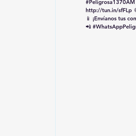
#Peligrosa1370AM
http://tun.in/sfFLp
  
📱 ¡Envíanos tus c
📲 
#WhatsAppPelig