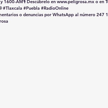
 y 1600-AM🎙️ Descúbrelo en 
www.peligrosa.mx
 o en T
🌐 
#Tlaxcala
#Puebla
#RadioOnline
omentarios o denuncias por WhatsApp al número 247 1
rosa