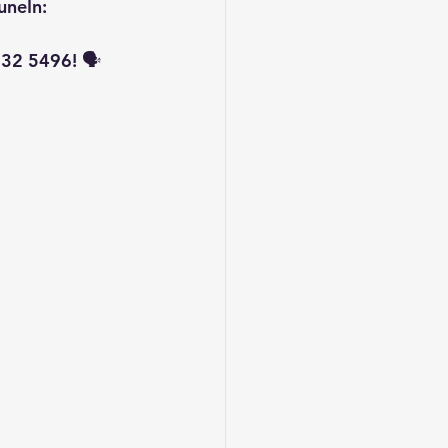
uneIn: 
32 5496! 🗣️