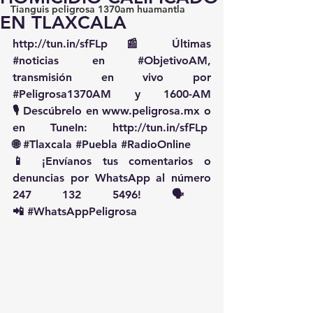
Tianguis peligrosa 1370am huamantla
EN TLAXCALA
http://tun.in/sfFLp
 📰 Últimas 
#noticias
 en 
#ObjetivoAM
, 
transmisión en vivo por 
#Peligrosa1370AM
 y 1600-AM
🎙️ Descúbrelo en 
www.peligrosa.mx
 o 
en TuneIn: 
http://tun.in/sfFLp
🌐 
#Tlaxcala
#Puebla
#RadioOnline
📱 ¡Envíanos tus comentarios o 
denuncias por WhatsApp al número 
247 132 5496! 🗣️
📲 
#WhatsAppPeligrosa