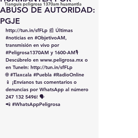
Tianguis peligrosa 1370am huamantla
ABUSO DE AUTORIDAD:
PGJE
http://tun.in/sfFLp
 📰 Últimas 
#noticias
 en 
#ObjetivoAM
, 
transmisión en vivo por 
#Peligrosa1370AM
 y 1600-AM🎙️ 
Descúbrelo en 
www.peligrosa.mx
 o 
en TuneIn: 
http://tun.in/sfFLp
🌐 
#Tlaxcala
#Puebla
#RadioOnline
📱 ¡Envíanos tus comentarios o 
denuncias por WhatsApp al número 
247 132 5496! 🗣️
📲 
#WhatsAppPeligrosa