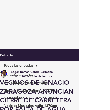
Entrada
Todas las entradas
Edgar Ramón Conde Carmona
Todas las entradas
14 ago 2025
2 min de lectura
VECINOS DE IGNACIO
Tlaxcala peligrosa 1370am
ZARAGOZA ANUNCIAN
Ciudad Serdán peligrosa 1370am
Nacional radio 1370am peligrosa
CIERRE DE CARRETERA
Noticias Musicales radio 1370am
POR FALTA DE AGUA