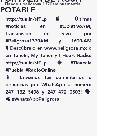
Tianguis peligrosa 1370am huamantla
POTABLE
http://tun.in/sfFLp
 📰 Últimas 
#noticias
 en 
#ObjetivoAM
, 
transmisión en vivo por 
#Peligrosa1370AM
 y 1600-AM
🎙️ Descúbrelo en 
www.peligrosa.mx
 o 
en TuneIn, My Tuner y I Heart Radio: 
http://tun.in/sfFLp
  🌐 
#Tlaxcala
#Puebla
#RadioOnline
📱 ¡Envíanos tus comentarios o 
denuncias por WhatsApp al número 
247 132 5496 y 247 472 0303! 🗣️
📲 
#WhatsAppPeligrosa