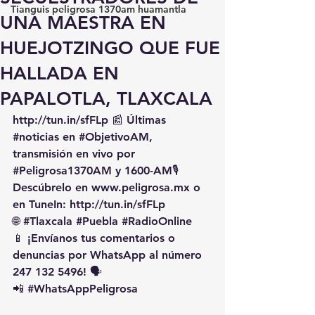
Tianguis peligrosa 1370am huamantla
UNA MAESTRA EN
HUEJOTZINGO QUE FUE
HALLADA EN
PAPALOTLA, TLAXCALA
http://tun.in/sfFLp
 📰 Últimas 
#noticias
 en 
#ObjetivoAM
, 
transmisión en vivo por 
#Peligrosa1370AM
 y 1600-AM🎙️ 
Descúbrelo en 
www.peligrosa.mx
 o 
en TuneIn: 
http://tun.in/sfFLp
🌐 
#Tlaxcala
#Puebla
#RadioOnline
📱 ¡Envíanos tus comentarios o 
denuncias por WhatsApp al número 
247 132 5496! 🗣️
📲 
#WhatsAppPeligrosa