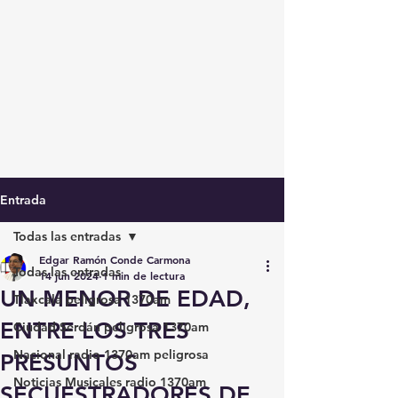
Entrada
Todas las entradas
Edgar Ramón Conde Carmona
Todas las entradas
14 jun 2024
1 min de lectura
UN MENOR DE EDAD,
Tlaxcala peligrosa 1370am
ENTRE LOS TRES
Ciudad Serdán peligrosa 1370am
Nacional radio 1370am peligrosa
PRESUNTOS
Noticias Musicales radio 1370am
SECUESTRADORES DE