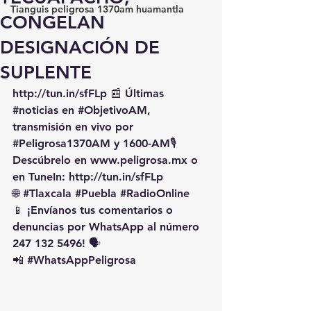
Tianguis peligrosa 1370am huamantla
CONGELAN
DESIGNACIÓN DE
SUPLENTE
http://tun.in/sfFLp
 📰 Últimas 
#noticias
 en 
#ObjetivoAM
, 
transmisión en vivo por 
#Peligrosa1370AM
 y 1600-AM🎙️ 
Descúbrelo en 
www.peligrosa.mx
 o 
en TuneIn: 
http://tun.in/sfFLp
🌐 
#Tlaxcala
#Puebla
#RadioOnline
📱 ¡Envíanos tus comentarios o 
denuncias por WhatsApp al número 
247 132 5496! 🗣️
📲 
#WhatsAppPeligrosa