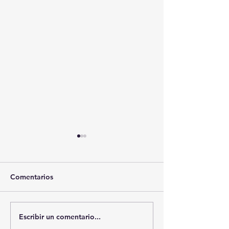
Comentarios
Escribir un comentario...
🚨🚔 CAPTURAN EN
🚨🏛️ SECRETAR