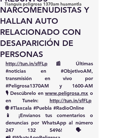
Tianguis peligrosa 1370am huamantla
NARCOMENUDISTAS Y
HALLAN AUTO
RELACIONADO CON
DESAPARICIÓN DE
PERSONAS
http://tun.in/sfFLp
 📰 Últimas 
#noticias
 en 
#ObjetivoAM
, 
transmisión en vivo por 
#Peligrosa1370AM
 y 1600-AM
🎙️ Descúbrelo en 
www.peligrosa.mx
 o 
en TuneIn: 
http://tun.in/sfFLp
🌐 
#Tlaxcala
#Puebla
#RadioOnline
📱 ¡Envíanos tus comentarios o 
denuncias por WhatsApp al número 
247 132 5496! 🗣️
📲 
#WhatsAppPeligrosa