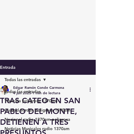
Entrada
Todas las entradas
Edgar Ramón Conde Carmona
Todas las entradas
4 jun 2025
1 min de lectura
TRAS CATEO EN SAN
Tlaxcala peligrosa 1370am
PABLO DEL MONTE,
Ciudad Serdán peligrosa 1370am
Nacional radio 1370am peligrosa
DETIENEN A TRES
Noticias Musicales radio 1370am
PRESUNTOS