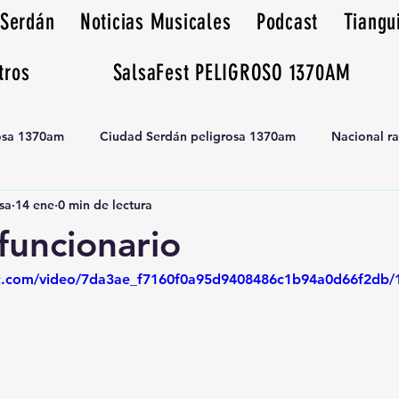
 Serdán
Noticias Musicales
Podcast
Tiangu
tros
SalsaFest PELIGROSO 1370AM
rosa 1370am
Ciudad Serdán peligrosa 1370am
Nacional r
sa
14 ene
0 min de lectura
Tianguis peligrosa 1370am huamantla
 funcionario
tic.com/video/7da3ae_f7160f0a95d9408486c1b94a0d66f2db/1