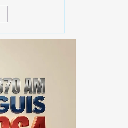
 SSC ASEGURA MÁS DE
MIL DOSIS DE DROGA
EIS MESES; SU VALOR
ERA LOS 100
ONES DE PESOS 💰⚖️🚨