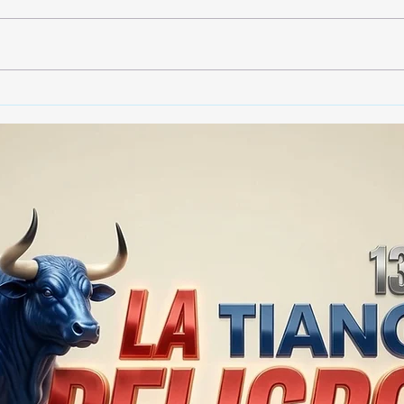
🚨🏛️ SECRETARIO DE
🚔
GOBIERNO ADMITE QUE
25 
TLAXCALA AÚN ENFRENTA
EN S
PROBLEMAS DE
SUP
SEGURIDAD ⚖️📊🚔
MILL