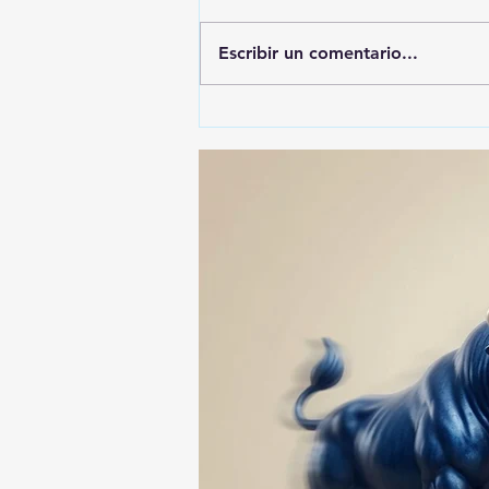
Escribir un comentario...
🚨🚔 CAPTURAN EN PUEBLA
A PRESUNTO
RESPONSABLE DE LA
DESAPARICIÓN DE UN
HOMBRE DE SAN PABLO
DEL MONTE ⚖️🔍