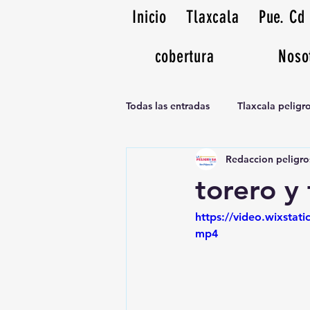
Inicio
Tlaxcala
Pue. Cd
cobertura
Noso
Todas las entradas
Tlaxcala pelig
Redaccion peligro
Noticias Musicales radio 1370am
torero y
https://video.wixsta
mp4