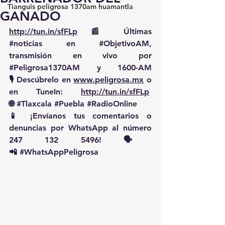
Tianguis peligrosa 1370am huamantla
GANADO
http://tun.in/sfFLp
 📰 Últimas 
#noticias
 en 
#ObjetivoAM
, 
transmisión en vivo por 
#Peligrosa1370AM
 y 1600-AM
🎙️ Descúbrelo en 
www.peligrosa.mx
 o 
en TuneIn: 
http://tun.in/sfFLp
🌐 
#Tlaxcala
#Puebla
#RadioOnline
📱 ¡Envíanos tus comentarios o 
denuncias por WhatsApp al número 
247 132 5496! 🗣️
📲 
#WhatsAppPeligrosa