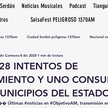
 Serdán
Noticias Musicales
Podcast
Tiangu
tros
SalsaFest PELIGROSO 1370AM
rosa 1370am
Ciudad Serdán peligrosa 1370am
Nacional r
de Carmona
8 dic 2025
1 min de lectura
Tianguis peligrosa 1370am huamantla
28 INTENTOS DE
MIENTO Y UNO CONS
UNICIPIOS DEL ESTAD
�� Últimas 
#noticias
 en 
#ObjetivoAM
, transmisión e