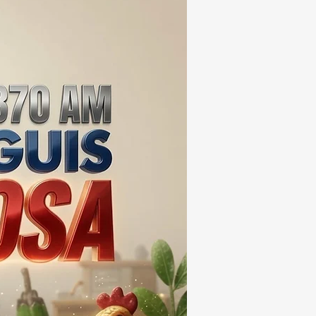
EIS MESES; SU VALOR
ERA LOS 100
ONES DE PESOS 💰⚖️🚨