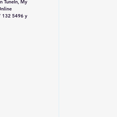
en TuneIn, My 
nline
 132 5496 y 