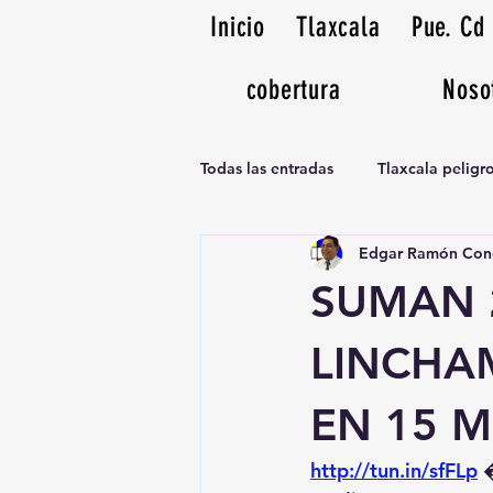
Inicio
Tlaxcala
Pue. Cd
cobertura
Noso
Todas las entradas
Tlaxcala pelig
Edgar Ramón Con
Noticias Musicales radio 1370am
SUMAN 
LINCHA
EN 15 M
http://tun.in/sfFLp
 