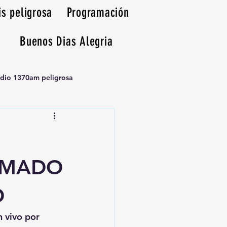
is peligrosa
Programación
Buenos Dias Alegria
adio 1370am peligrosa
UMADO
O
n vivo por 