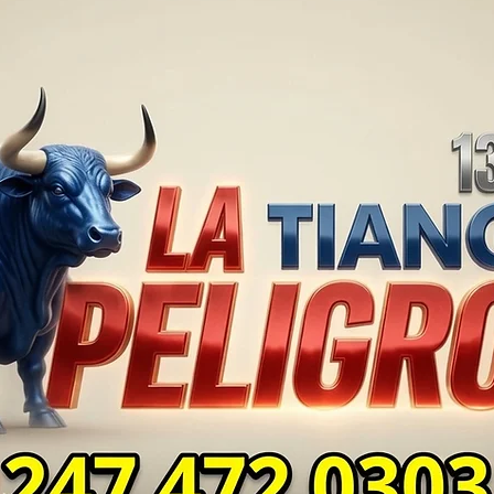
TLAXCALA AÚN ENFRENTA
EN S
PROBLEMAS DE
SUP
SEGURIDAD ⚖️📊🚔
MILL