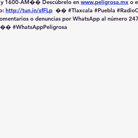
 y 1600-AM��️ Descúbrelo en 
www.peligrosa.mx
 o 
o: 
http://tun.in/sfFLp
  �� 
#Tlaxcala
#Puebla
#RadioO
omentarios o denuncias por WhatsApp al número 247
️�� 
#WhatsAppPeligrosa