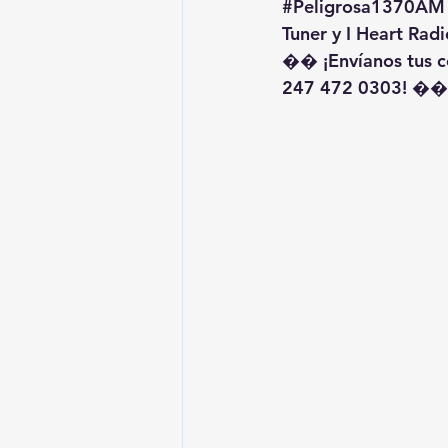
#Peligrosa1370AM
Tuner y I Heart Radi
�� ¡Envíanos tus c
247 472 0303! ��