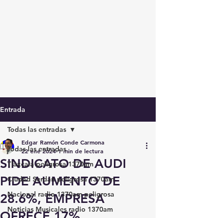
Entrada
Todas las entradas
Edgar Ramón Conde Carmona
Todas las entradas
22 ene 2024
1 min de lectura
SINDICATO DE AUDI
Tlaxcala peligrosa 1370am
PIDE AUMENTO DE
Ciudad Serdán peligrosa 1370am
Nacional radio 1370am peligrosa
28.6%, EMPRESA
Noticias Musicales radio 1370am
OFRECE 17%