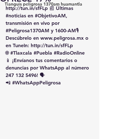
Tianguis peligrosa 1370am huamantla
http://tun.in/sfFLp
 📰 Últimas 
#noticias
 en 
#ObjetivoAM
, 
transmisión en vivo por 
#Peligrosa1370AM
 y 1600-AM🎙️ 
Descúbrelo en 
www.peligrosa.mx
 o 
en TuneIn: 
http://tun.in/sfFLp
🌐 
#Tlaxcala
#Puebla
#RadioOnline
📱 ¡Envíanos tus comentarios o 
denuncias por WhatsApp al número 
247 132 5496! 🗣️
📲 
#WhatsAppPeligrosa