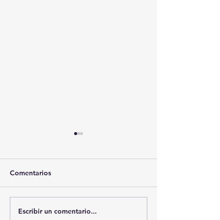
Comentarios
Escribir un comentario...
🚨🔥 “DEL PALACIO AL
MATACHINES D