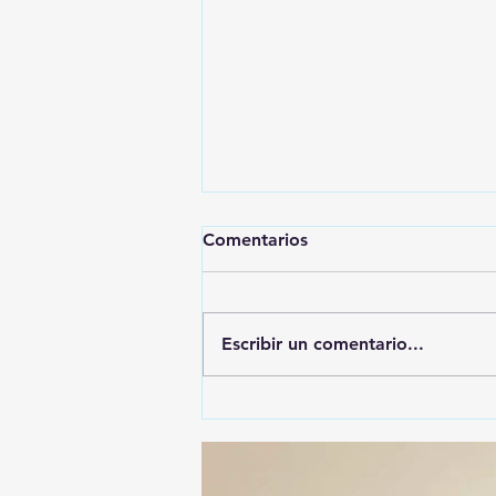
Comentarios
Escribir un comentario...
ALFONSO SÁNCHEZ
GARCIA, EL MÁS
DENUNCIADO ANTE EL ITE:
SU NOMBRE APARECE EN