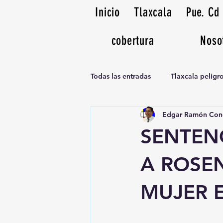
Inicio
Tlaxcala
Pue. Cd
cobertura
Noso
Todas las entradas
Tlaxcala pelig
Edgar Ramón Con
Noticias Musicales radio 1370am
SENTENC
A ROSE
MUJER 