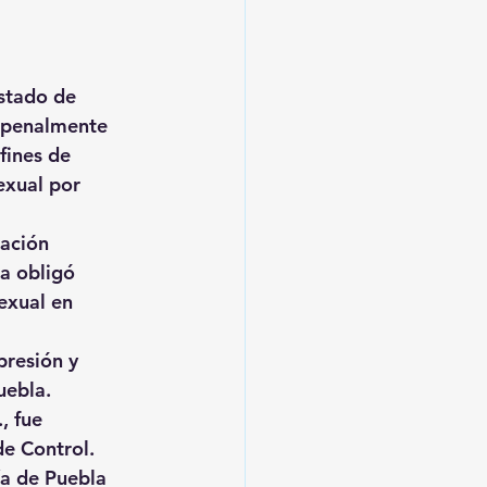
Estado de 
. penalmente 
fines de 
exual por 
ación 
a obligó 
exual en 
resión y 
uebla.
, fue 
de Control.
ía de Puebla 