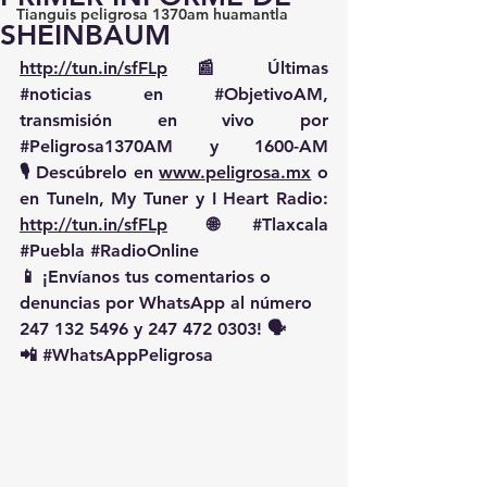
Tianguis peligrosa 1370am huamantla
SHEINBAUM
http://tun.in/sfFLp
 📰 Últimas 
#noticias
 en 
#ObjetivoAM
, 
transmisión en vivo por 
#Peligrosa1370AM
 y 1600-AM
🎙️ Descúbrelo en 
www.peligrosa.mx
 o 
en TuneIn, My Tuner y I Heart Radio: 
http://tun.in/sfFLp
  🌐 
#Tlaxcala
#Puebla
#RadioOnline
📱 ¡Envíanos tus comentarios o 
denuncias por WhatsApp al número 
247 132 5496 y 247 472 0303! 🗣️
📲 
#WhatsAppPeligrosa