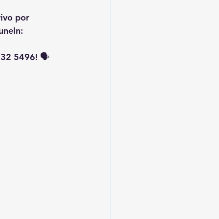
vivo por 
uneIn: 
32 5496! 🗣️