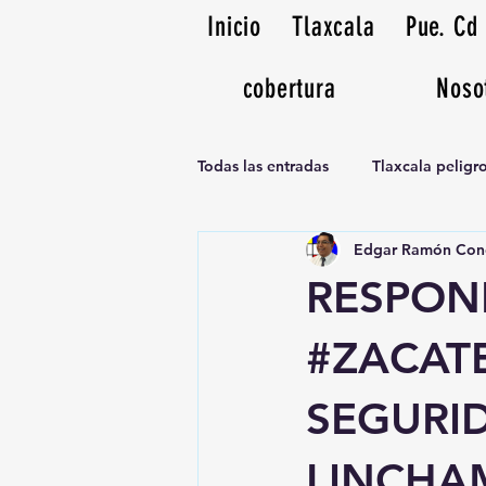
Inicio
Tlaxcala
Pue. Cd
cobertura
Noso
Todas las entradas
Tlaxcala pelig
Edgar Ramón Con
Noticias Musicales radio 1370am
RESPON
#ZACATE
SEGURI
LINCHA