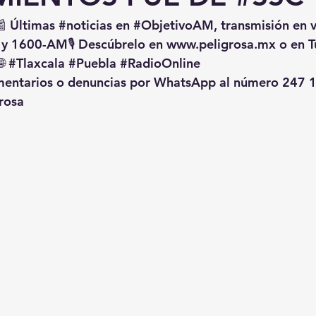
📰 Últimas 
#noticias
 en 
#ObjetivoAM
, transmisión en 
 y 1600-AM🎙️ Descúbrelo en 
www.peligrosa.mx
 o en T
🌐 
#Tlaxcala
#Puebla
#RadioOnline
omentarios o denuncias por WhatsApp al número 247 1
rosa