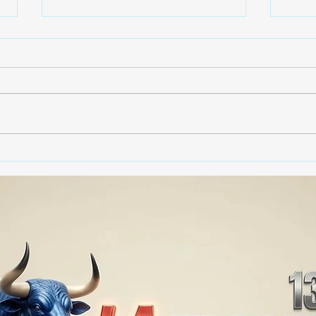
Gobierno de Tlaxcala
Gobi
asegura que no habrá
dest
impunidad tras tragedia en
790 
mina clandestina de cantera
vide
en Yauhquemehcan