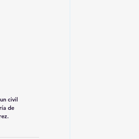
n civil 
ría de 
rez.