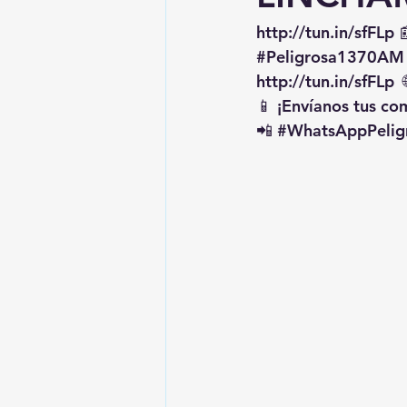
http://tun.in/sfFLp
 
#Peligrosa1370AM
http://tun.in/sfFLp
  
📱 ¡Envíanos tus c
📲 
#WhatsAppPelig