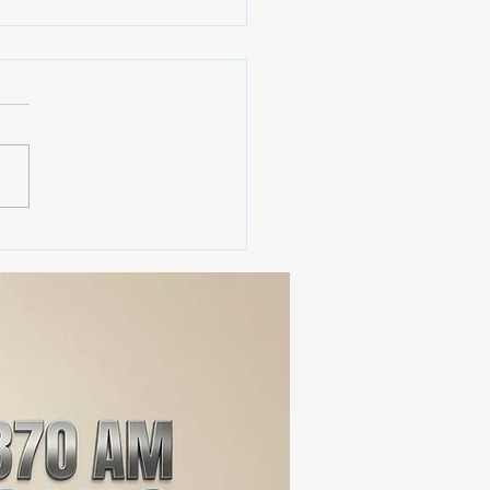
erno de Tlaxcala
aca instalación de 2 mil
cámaras de
ovigilancia en la entidad