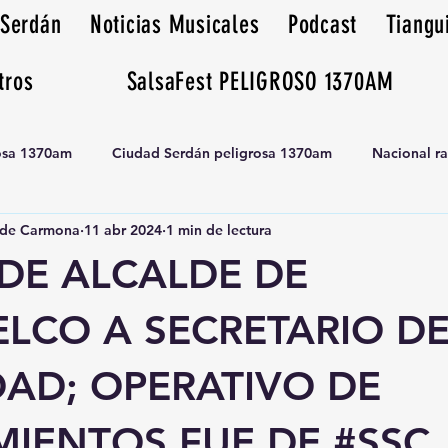
 Serdán
Noticias Musicales
Podcast
Tiangu
tros
SalsaFest PELIGROSO 1370AM
rosa 1370am
Ciudad Serdán peligrosa 1370am
Nacional r
de Carmona
11 abr 2024
1 min de lectura
Tianguis peligrosa 1370am huamantla
DE ALCALDE DE
LCO A SECRETARIO D
DAD; OPERATIVO DE
MIENTOS FUE DE #SSC