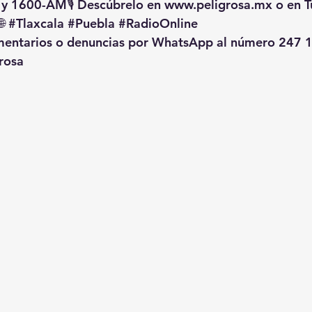
 y 1600-AM🎙️ Descúbrelo en 
www.peligrosa.mx
 o en T
🌐 
#Tlaxcala
#Puebla
#RadioOnline
omentarios o denuncias por WhatsApp al número 247 1
rosa