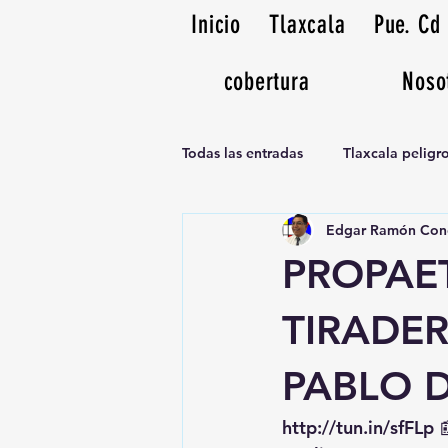
Inicio
Tlaxcala
Pue. Cd
cobertura
Noso
Todas las entradas
Tlaxcala pelig
Edgar Ramón Con
Noticias Musicales radio 1370am
PROPAET
TIRADER
PABLO 
http://tun.in/sfFLp
 