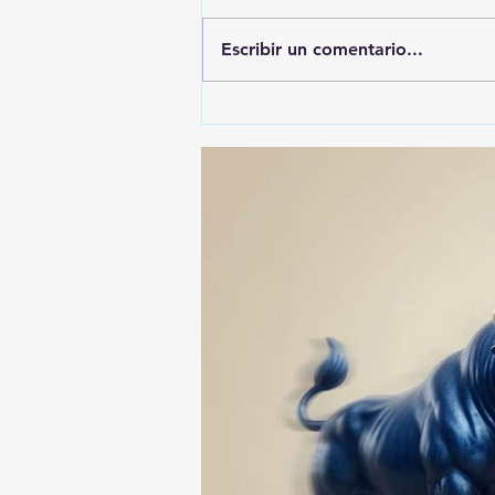
Escribir un comentario...
🚨🚔 CAPTURAN EN PUEBLA
A PRESUNTO
RESPONSABLE DE LA
DESAPARICIÓN DE UN
HOMBRE DE SAN PABLO
DEL MONTE ⚖️🔍