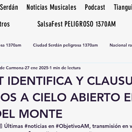
 Serdán
Noticias Musicales
Podcast
Tiangu
tros
SalsaFest PELIGROSO 1370AM
rosa 1370am
Ciudad Serdán peligrosa 1370am
Nacional r
de Carmona
27 ene 2025
1 min de lectura
Tianguis peligrosa 1370am huamantla
 IDENTIFICA Y CLAUS
OS A CIELO ABIERTO 
DEL MONTE
📰 Últimas 
#noticias
 en 
#ObjetivoAM
, transmisión en 