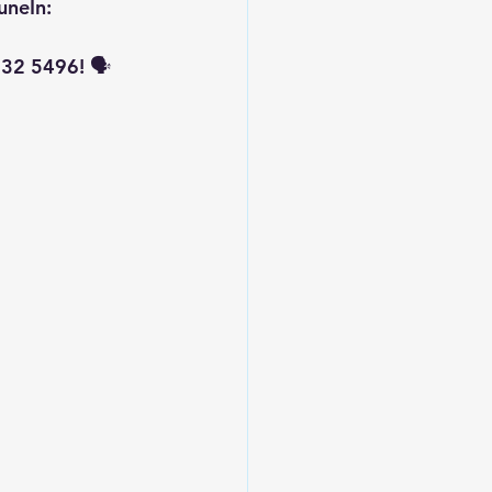
uneIn: 
32 5496! 🗣️