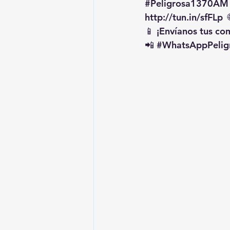
#Peligrosa1370AM
http://tun.in/sfFLp
  
📱 ¡Envíanos tus c
📲 
#WhatsAppPelig