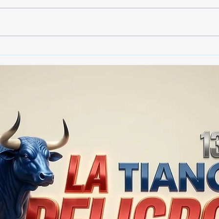
🚨🏛️ SECRETARIO DE
🚔
GOBIERNO ADMITE QUE
25 
TLAXCALA AÚN ENFRENTA
EN S
PROBLEMAS DE
SUP
SEGURIDAD ⚖️📊🚔
MILL