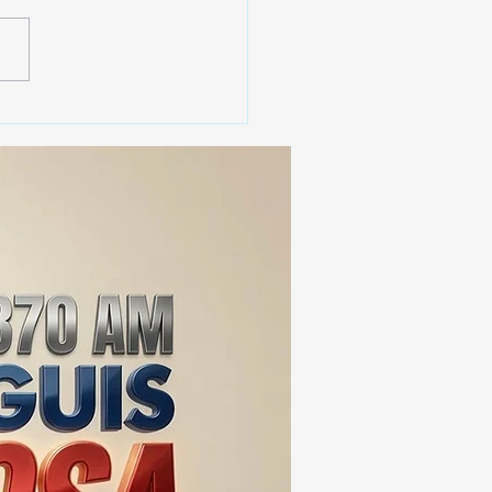
 SSC ASEGURA MÁS DE
MIL DOSIS DE DROGA
EIS MESES; SU VALOR
ERA LOS 100
ONES DE PESOS 💰⚖️🚨