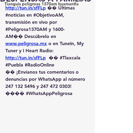
Tianguis peligrosa 1370am huamantla
http://tun.in/sfFLp
 �� Últimas 
#noticias
 en 
#ObjetivoAM
, 
transmisión en vivo por 
#Peligrosa1370AM
 y 1600-
AM��️ Descúbrelo en 
www.peligrosa.mx
 o en TuneIn, My 
Tuner y I Heart Radio: 
http://tun.in/sfFLp
  �� 
#Tlaxcala
#Puebla
#RadioOnline
�� ¡Envíanos tus comentarios o 
denuncias por WhatsApp al número 
247 132 5496 y 247 472 0303! 
��️�� 
#WhatsAppPeligrosa