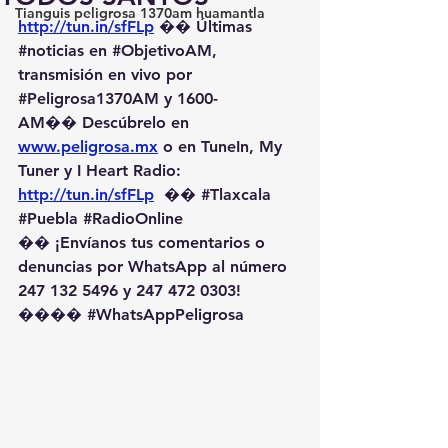
Tianguis peligrosa 1370am huamantla
http://tun.in/sfFLp
 �� Últimas 
#noticias
 en 
#ObjetivoAM
, 
transmisión en vivo por 
#Peligrosa1370AM
 y 1600-
AM��️ Descúbrelo en 
www.peligrosa.mx
 o en TuneIn, My 
Tuner y I Heart Radio: 
http://tun.in/sfFLp
  �� 
#Tlaxcala
#Puebla
#RadioOnline
�� ¡Envíanos tus comentarios o 
denuncias por WhatsApp al número 
247 132 5496 y 247 472 0303! 
��️�� 
#WhatsAppPeligrosa