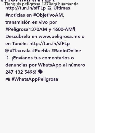
Tianguis peligrosa 1370am huamantla
http://tun.in/sfFLp
 📰 Últimas 
#noticias
 en 
#ObjetivoAM
, 
transmisión en vivo por 
#Peligrosa1370AM
 y 1600-AM🎙️ 
Descúbrelo en 
www.peligrosa.mx
 o 
en TuneIn: 
http://tun.in/sfFLp
🌐 
#Tlaxcala
#Puebla
#RadioOnline
📱 ¡Envíanos tus comentarios o 
denuncias por WhatsApp al número 
247 132 5496! 🗣️
📲 
#WhatsAppPeligrosa