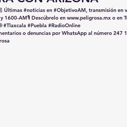
📰 Últimas 
#noticias
 en 
#ObjetivoAM
, transmisión en 
 y 1600-AM🎙️ Descúbrelo en 
www.peligrosa.mx
 o en T
🌐 
#Tlaxcala
#Puebla
#RadioOnline
omentarios o denuncias por WhatsApp al número 247 1
rosa