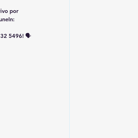
vivo por 
uneIn: 
32 5496! 🗣️