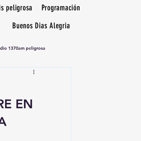
is peligrosa
Programación
Buenos Dias Alegria
adio 1370am peligrosa
RE EN
A