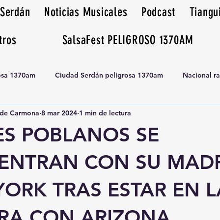
 Serdán
Noticias Musicales
Podcast
Tiangu
tros
SalsaFest PELIGROSO 1370AM
rosa 1370am
Ciudad Serdán peligrosa 1370am
Nacional r
de Carmona
8 mar 2024
1 min de lectura
Tianguis peligrosa 1370am huamantla
S POBLANOS SE
ENTRAN CON SU MAD
ORK TRAS ESTAR EN L
RA CON ARIZONA