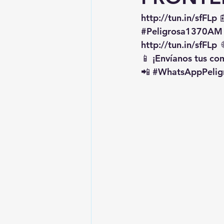
http://tun.in/sfFLp
 
#Peligrosa1370AM
http://tun.in/sfFLp
  
📱 ¡Envíanos tus c
📲 
#WhatsAppPelig