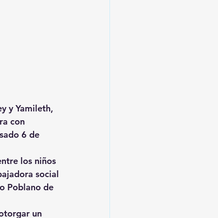
y y Yamileth, 
ra con 
asado 6 de 
tre los niños 
bajadora social 
to Poblano de 
otorgar un 