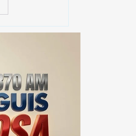
 SSC ASEGURA MÁS DE
MIL DOSIS DE DROGA
EIS MESES; SU VALOR
ERA LOS 100
ONES DE PESOS 💰⚖️🚨