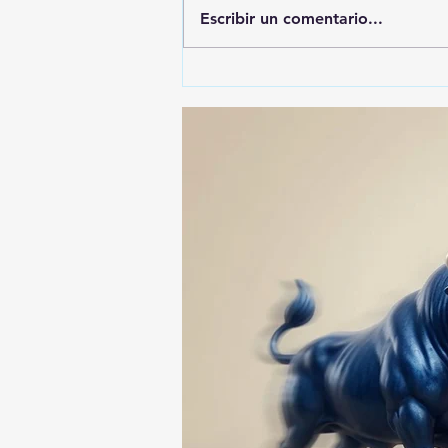
Escribir un comentario...
🚨🚔 CAPTURAN EN PUEBLA
A PRESUNTO
RESPONSABLE DE LA
DESAPARICIÓN DE UN
HOMBRE DE SAN PABLO
DEL MONTE ⚖️🔍