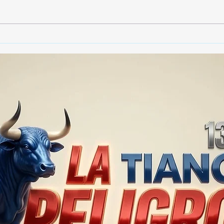
🚨🏛️ SECRETARIO DE
🚔
GOBIERNO ADMITE QUE
25 
TLAXCALA AÚN ENFRENTA
EN S
PROBLEMAS DE
SUP
SEGURIDAD ⚖️📊🚔
MILL