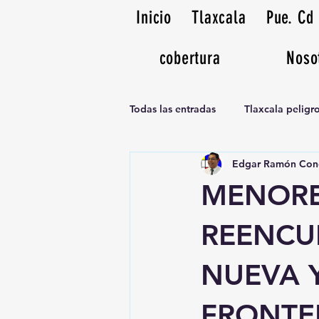
Inicio
Tlaxcala
Pue. Cd
cobertura
Noso
Todas las entradas
Tlaxcala pelig
Edgar Ramón Con
Noticias Musicales radio 1370am
MENORE
REENCU
NUEVA Y
FRONTE