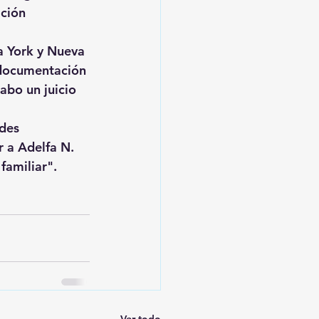
ción 
a York y Nueva 
 documentación 
cabo un juicio 
des 
 a Adelfa N. 
familiar".
Ver todo