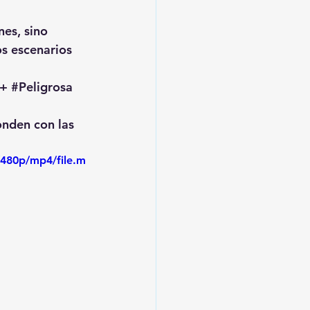
nes, sino 
s escenarios 
+ 
#Peligrosa
onden con las 
480p/mp4/file.m