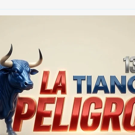
😱 ¡SABRINA SABROK
TRA
DESATA LA POLÉMICA CON
ELE
SUS DECLARACIONES! 💥💔
FAM
DE 