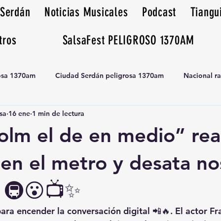
 Serdán
Noticias Musicales
Podcast
Tiangu
tros
SalsaFest PELIGROSO 1370AM
rosa 1370am
Ciudad Serdán peligrosa 1370am
Nacional r
sa
16 ene
1 min de lectura
Tianguis peligrosa 1370am huamantla
olm el de en medio” re
 en el metro y desata no
 🚇😮📺✨
ra encender la conversación digital 📲🔥. El actor Fr