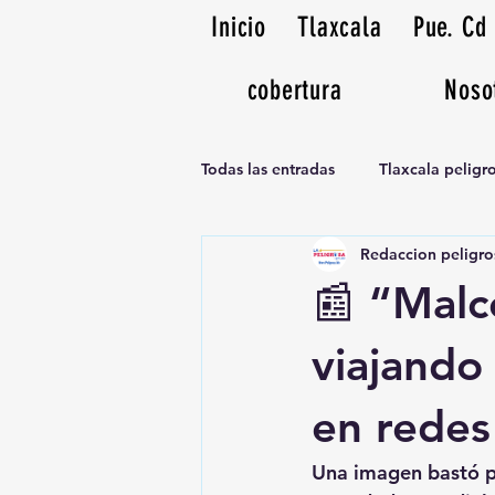
Inicio
Tlaxcala
Pue. Cd
cobertura
Noso
Todas las entradas
Tlaxcala pelig
Redaccion peligro
Noticias Musicales radio 1370am
📰 “Malc
viajando
en redes
Una imagen bastó pa