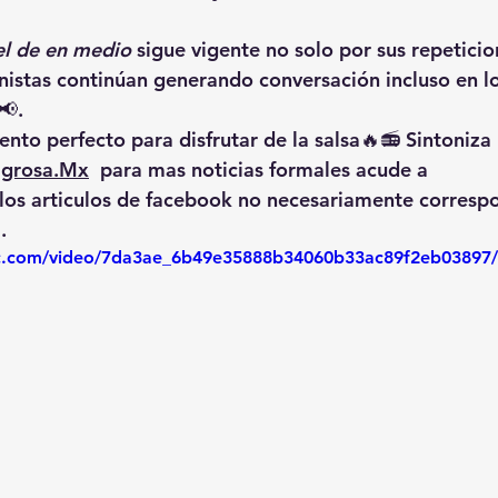
l de en medio
 sigue vigente no solo por sus repeticio
istas continúan generando conversación incluso en lo
📢.
nto perfecto para disfrutar de la salsa🔥📻 Sintoniza 
igrosa.Mx
  para mas noticias formales acude a 
 los articulos de facebook no necesariamente corresp
.
tic.com/video/7da3ae_6b49e35888b34060b33ac89f2eb03897/