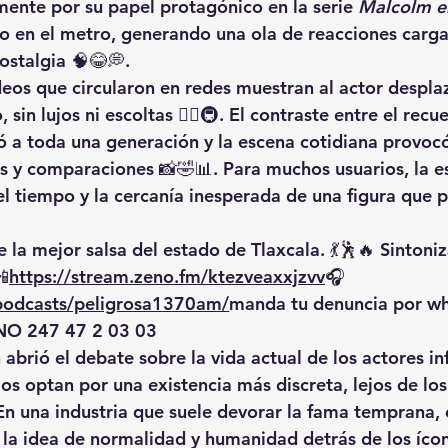
nte por su papel protagónico en la serie 
Malcolm e
o en el metro, generando una ola de reacciones carg
ostalgia 🧠😂💭.
ideos que circularon en redes muestran al actor desp
sin lujos ni escoltas 🚶‍♂️🚇. El contraste entre el recu
ó a toda una generación y la escena cotidiana provocó
 y comparaciones 📸🤣📊. Para muchos usuarios, la e
el tiempo y la cercanía inesperada de una figura que p
 la mejor salsa del estado de Tlaxcala. 💃🕺🔥 Sintoniz
📲
https://
stream.zeno.fm/ktezveaxxjzvv
🎧
/podcasts/peligrosa1370am/
manda
 tu denuncia por w
O 247 47 2 03 03
abrió el debate sobre la vida actual de los actores inf
s optan por una existencia más discreta, lejos de los 
n una industria que suele devorar la fama temprana, 
la idea de normalidad y humanidad detrás de los ícon