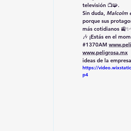
televisión 📺🧩.
Sin duda, 
Malcolm e
porque sus protagon
más cotidianos 🚉✨
🎶 ¡Estás en el mome
#1370AM
www.pel
www.peligrosa.mx
 
ideas de la empresa
https://video.wixsta
p4