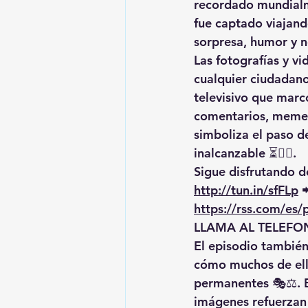
recordado mundialme
fue captado viajand
sorpresa, humor y n
Las fotografías y v
cualquier ciudadano, 
televisivo que marc
comentarios, memes
simboliza el paso d
inalcanzable ⏳❤️‍🔥.
Sigue disfrutando de
http://tun.in/sfFLp
 
https://rss.com/es
LLAMA AL TELEFON
El episodio también 
cómo muchos de ello
permanentes 🎭⚖️. E
imágenes refuerzan 