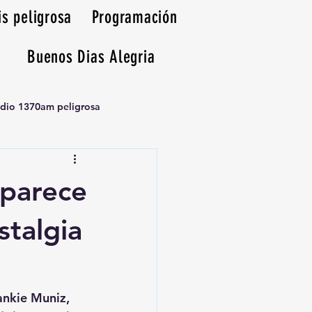
is peligrosa
Programación
Buenos Dias Alegria
adio 1370am peligrosa
aparece
stalgia
ankie Muniz, 