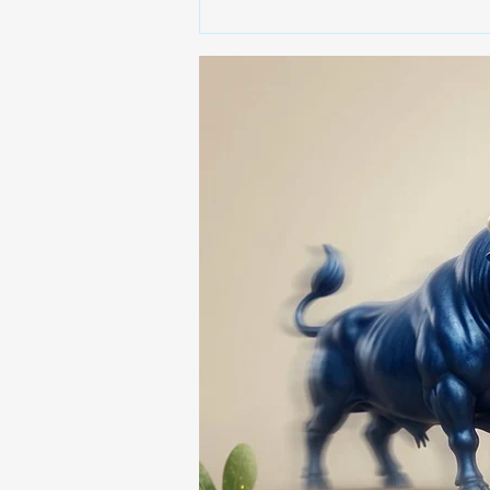
🎥😱 ¡CELIA LORA EXPLOTA
DURANTE UNA
ENTREVISTA! 🔥🎤💥