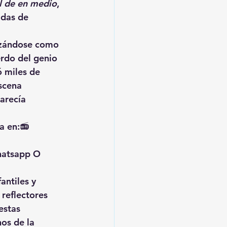
l de en medio
, 
adas de 
lazándose como 
erdo del genio 
 miles de 
scena 
arecía 
a en:📻 
hatsapp O 
antiles y 
reflectores 
estas 
os de la 