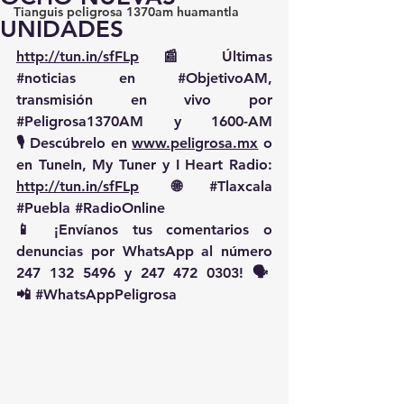
Tianguis peligrosa 1370am huamantla
UNIDADES
http://tun.in/sfFLp
 📰 Últimas 
#noticias
 en 
#ObjetivoAM
, 
transmisión en vivo por 
#Peligrosa1370AM
 y 1600-AM
🎙️ Descúbrelo en 
www.peligrosa.mx
 o 
en TuneIn, My Tuner y I Heart Radio: 
http://tun.in/sfFLp
  🌐 
#Tlaxcala
#Puebla
#RadioOnline
📱 ¡Envíanos tus comentarios o 
denuncias por WhatsApp al número 
247 132 5496 y 247 472 0303! 🗣️
📲 
#WhatsAppPeligrosa