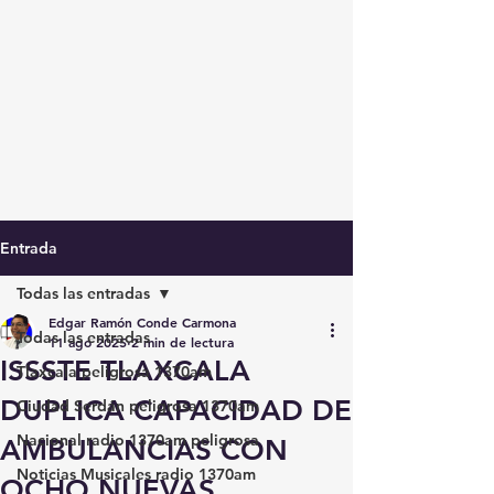
Entrada
Todas las entradas
Edgar Ramón Conde Carmona
Todas las entradas
11 ago 2025
2 min de lectura
ISSSTE TLAXCALA
Tlaxcala peligrosa 1370am
DUPLICA CAPACIDAD DE
Ciudad Serdán peligrosa 1370am
Nacional radio 1370am peligrosa
AMBULANCIAS CON
Noticias Musicales radio 1370am
OCHO NUEVAS