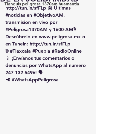
Tianguis peligrosa 1370am huamantla
http://tun.in/sfFLp
 📰 Últimas 
#noticias
 en 
#ObjetivoAM
, 
transmisión en vivo por 
#Peligrosa1370AM
 y 1600-AM🎙️ 
Descúbrelo en 
www.peligrosa.mx
 o 
en TuneIn: 
http://tun.in/sfFLp
🌐 
#Tlaxcala
#Puebla
#RadioOnline
📱 ¡Envíanos tus comentarios o 
denuncias por WhatsApp al número 
247 132 5496! 🗣️
📲 
#WhatsAppPeligrosa