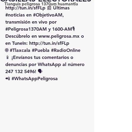
Tianguis peligrosa 1370am huamantla
http://tun.in/sfFLp
 📰 Últimas 
#noticias
 en 
#ObjetivoAM
, 
transmisión en vivo por 
#Peligrosa1370AM
 y 1600-AM🎙️ 
Descúbrelo en 
www.peligrosa.mx
 o 
en TuneIn: 
http://tun.in/sfFLp
🌐 
#Tlaxcala
#Puebla
#RadioOnline
📱 ¡Envíanos tus comentarios o 
denuncias por WhatsApp al número 
247 132 5496! 🗣️
📲 
#WhatsAppPeligrosa