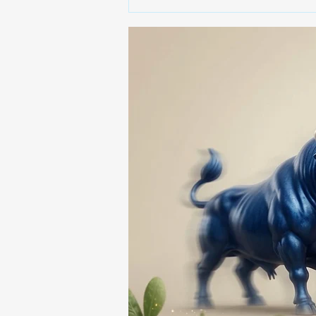
🚨🚔 CAPTURAN EN PUEBLA
A PRESUNTO
RESPONSABLE DE LA
DESAPARICIÓN DE UN
HOMBRE DE SAN PABLO
DEL MONTE ⚖️🔍