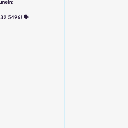
uneIn: 
32 5496! 🗣️