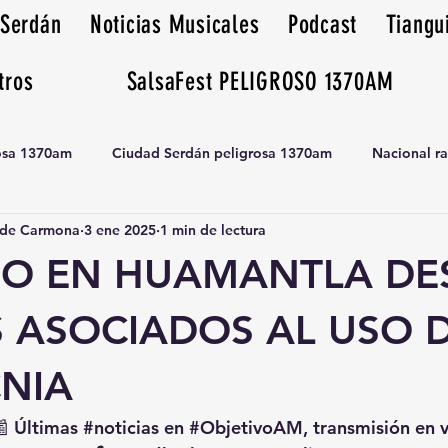
 Serdán
Noticias Musicales
Podcast
Tiangu
tros
SalsaFest PELIGROSO 1370AM
rosa 1370am
Ciudad Serdán peligrosa 1370am
Nacional r
de Carmona
3 ene 2025
1 min de lectura
Tianguis peligrosa 1370am huamantla
IO EN HUAMANTLA DE
S ASOCIADOS AL USO 
CNIA
📰 Últimas 
#noticias
 en 
#ObjetivoAM
, transmisión en 