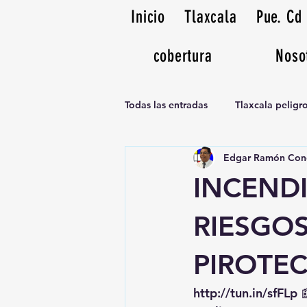
Inicio
Tlaxcala
Pue. Cd
cobertura
Noso
Todas las entradas
Tlaxcala pelig
Edgar Ramón Con
Noticias Musicales radio 1370am
INCEND
RIESGO
PIROTE
http://tun.in/sfFLp
 