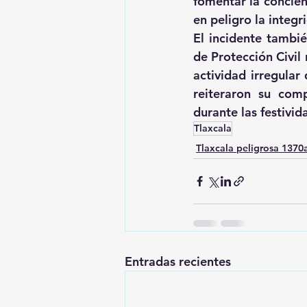
fomentar la concien
en peligro la integr
El incidente tambi
de Protección Civil 
actividad irregular
reiteraron su com
durante las festivi
Tlaxcala
Tlaxcala peligrosa 137
Entradas recientes