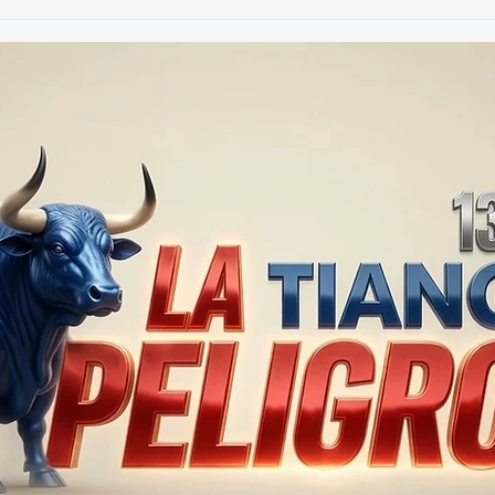
🚨🏛️ SECRETARIO DE
🚔
GOBIERNO ADMITE QUE
25 
TLAXCALA AÚN ENFRENTA
EN S
PROBLEMAS DE
SUP
SEGURIDAD ⚖️📊🚔
MILL