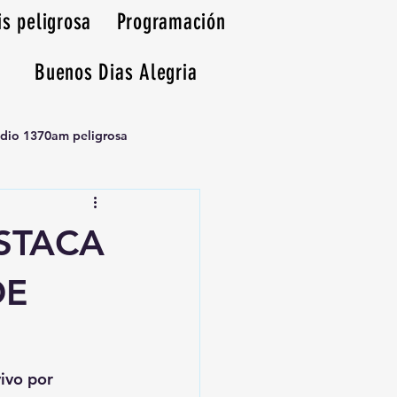
is peligrosa
Programación
Buenos Dias Alegria
adio 1370am peligrosa
STACA
DE
vivo por 