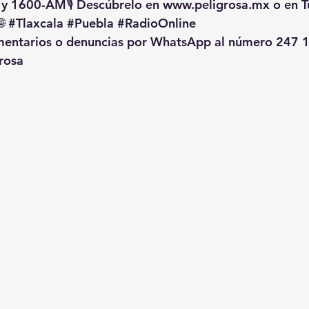
 y 1600-AM🎙️ Descúbrelo en 
www.peligrosa.mx
 o en T
🌐 
#Tlaxcala
#Puebla
#RadioOnline
omentarios o denuncias por WhatsApp al número 247 1
rosa