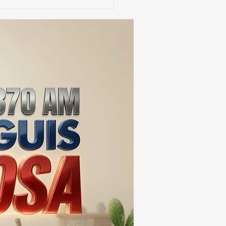
 SSC ASEGURA MÁS DE
MIL DOSIS DE DROGA
EIS MESES; SU VALOR
ERA LOS 100
ONES DE PESOS 💰⚖️🚨