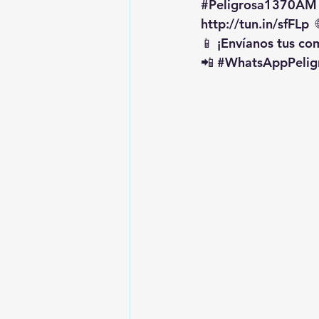
#Peligrosa1370AM
http://tun.in/sfFLp
  
📱 ¡Envíanos tus c
📲 
#WhatsAppPelig