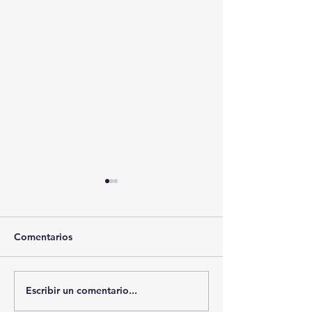
Comentarios
Escribir un comentario...
🚨🏛️ SECRETARIO DE
🚔💊 SSC ASEG