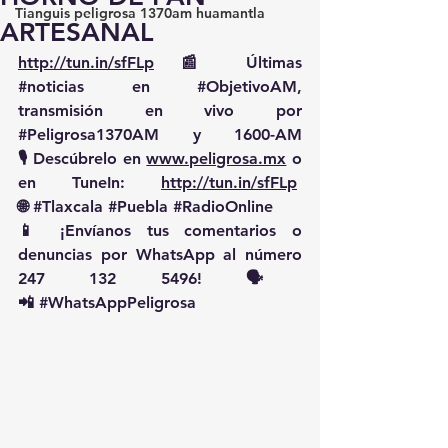
Tianguis peligrosa 1370am huamantla
ARTESANAL
http://tun.in/sfFLp
 📰 Últimas 
#noticias
 en 
#ObjetivoAM
, 
transmisión en vivo por 
#Peligrosa1370AM
 y 1600-AM
🎙️ Descúbrelo en 
www.peligrosa.mx
 o 
en TuneIn: 
http://tun.in/sfFLp
🌐 
#Tlaxcala
#Puebla
#RadioOnline
📱 ¡Envíanos tus comentarios o 
denuncias por WhatsApp al número 
247 132 5496! 🗣️
📲 
#WhatsAppPeligrosa