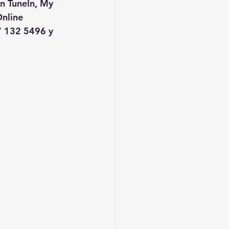
en TuneIn, My 
nline
 132 5496 y 