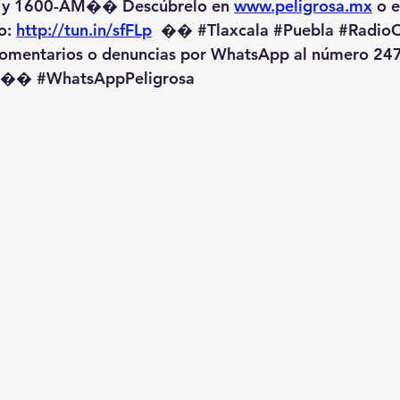
 y 1600-AM��️ Descúbrelo en 
www.peligrosa.mx
 o 
o: 
http://tun.in/sfFLp
  �� 
#Tlaxcala
#Puebla
#RadioO
omentarios o denuncias por WhatsApp al número 247
️�� 
#WhatsAppPeligrosa