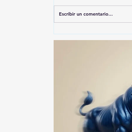
Escribir un comentario...
ALFONSO SÁNCHEZ
GARCIA, EL MÁS
DENUNCIADO ANTE EL ITE:
SU NOMBRE APARECE EN
74 ASUNTOS