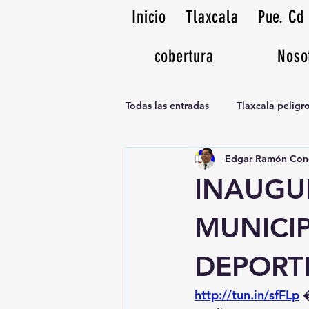
Inicio
Tlaxcala
Pue. Cd
cobertura
Noso
Todas las entradas
Tlaxcala pelig
Edgar Ramón Con
Noticias Musicales radio 1370am
INAUGU
MUNICI
DEPORT
http://tun.in/sfFLp
 