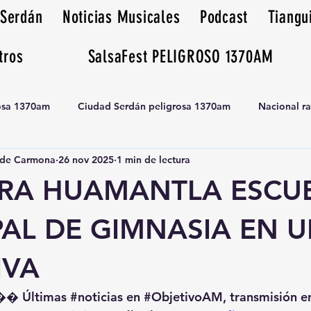
 Serdán
Noticias Musicales
Podcast
Tiangu
tros
SalsaFest PELIGROSO 1370AM
rosa 1370am
Ciudad Serdán peligrosa 1370am
Nacional r
de Carmona
26 nov 2025
1 min de lectura
Tianguis peligrosa 1370am huamantla
RA HUAMANTLA ESCU
PAL DE GIMNASIA EN 
IVA
�� Últimas 
#noticias
 en 
#ObjetivoAM
, transmisión e