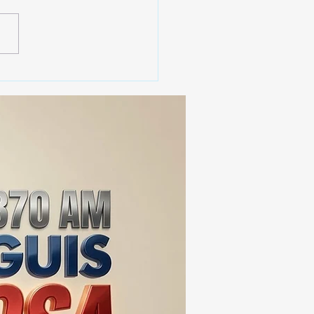
erno de Tlaxcala
aca instalación de 2 mil
cámaras de
ovigilancia en la entidad