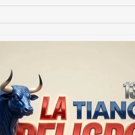
Gobierno de Tlaxcala
Gobi
asegura que no habrá
dest
impunidad tras tragedia en
790 
mina clandestina de cantera
vide
en Yauhquemehcan