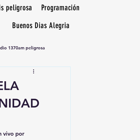
is peligrosa
Programación
Buenos Dias Alegria
adio 1370am peligrosa
ELA
UNIDAD
n vivo por 