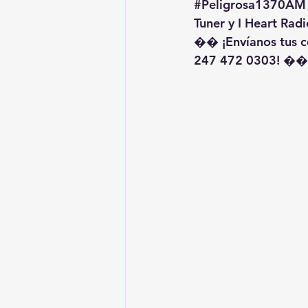
#Peligrosa1370AM
Tuner y I Heart Radi
�� ¡Envíanos tus c
247 472 0303! ��