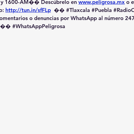
 y 1600-AM��️ Descúbrelo en 
www.peligrosa.mx
 o 
o: 
http://tun.in/sfFLp
  �� 
#Tlaxcala
#Puebla
#RadioO
omentarios o denuncias por WhatsApp al número 247
️�� 
#WhatsAppPeligrosa