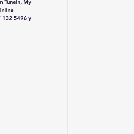
en TuneIn, My 
nline
 132 5496 y 