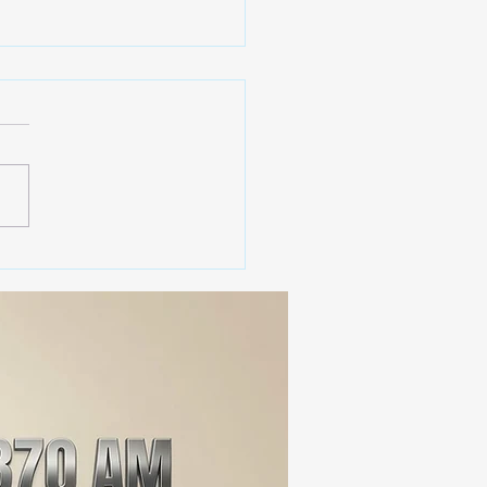
erno de Tlaxcala
aca instalación de 2 mil
cámaras de
ovigilancia en la entidad