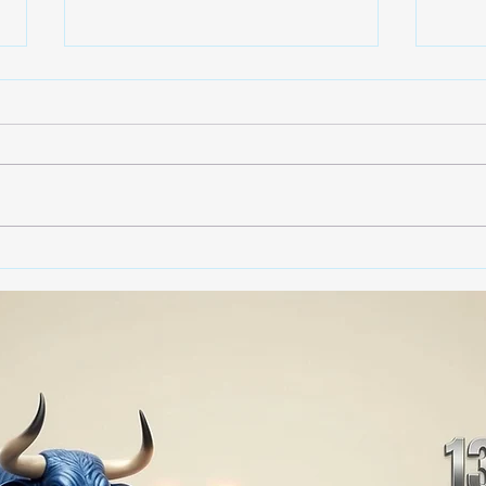
Gobierno de Tlaxcala
Gobi
asegura que no habrá
dest
impunidad tras tragedia en
790 
mina clandestina de cantera
vide
en Yauhquemehcan