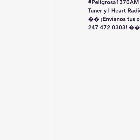
#Peligrosa1370AM
Tuner y I Heart Radi
�� ¡Envíanos tus c
247 472 0303! ��