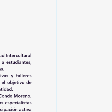
d Intercultural 
a estudiantes, 
s.
vas y talleres 
el objetivo de 
ntidad.
Conde Moreno, 
s especialistas 
ipación activa 