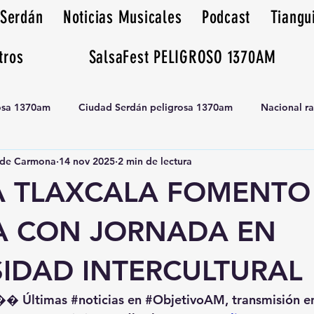
 Serdán
Noticias Musicales
Podcast
Tiangu
tros
SalsaFest PELIGROSO 1370AM
rosa 1370am
Ciudad Serdán peligrosa 1370am
Nacional r
de Carmona
14 nov 2025
2 min de lectura
Tianguis peligrosa 1370am huamantla
A TLAXCALA FOMENTO 
A CON JORNADA EN
SIDAD INTERCULTURAL
�� Últimas 
#noticias
 en 
#ObjetivoAM
, transmisión e