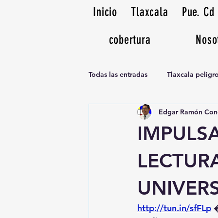
Inicio
Tlaxcala
Pue. Cd
cobertura
Noso
Todas las entradas
Tlaxcala pelig
Edgar Ramón Con
Noticias Musicales radio 1370am
IMPULS
LECTUR
UNIVER
http://tun.in/sfFLp
 