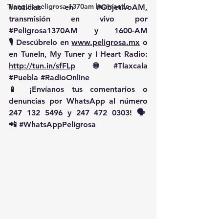
Tianguis peligrosa 1370am huamantla
#noticias
 en 
#ObjetivoAM
, 
transmisión en vivo por 
#Peligrosa1370AM
 y 1600-AM
🎙️ Descúbrelo en 
www.peligrosa.mx
 o 
en TuneIn, My Tuner y I Heart Radio: 
http://tun.in/sfFLp
  🌐 
#Tlaxcala
#Puebla
#RadioOnline
📱 ¡Envíanos tus comentarios o 
denuncias por WhatsApp al número 
247 132 5496 y 247 472 0303! 🗣️
📲 
#WhatsAppPeligrosa