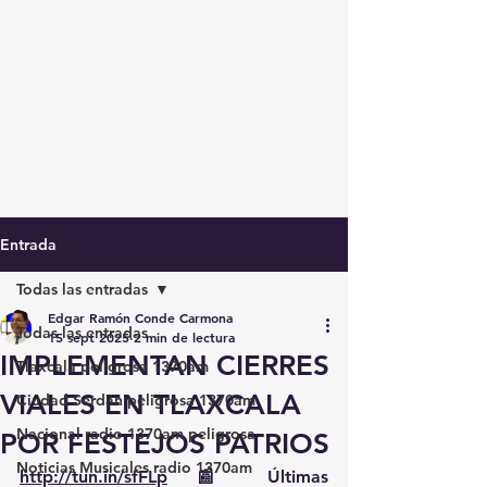
Entrada
Todas las entradas
Edgar Ramón Conde Carmona
Todas las entradas
15 sept 2025
2 min de lectura
IMPLEMENTAN CIERRES
Tlaxcala peligrosa 1370am
VIALES EN TLAXCALA
Ciudad Serdán peligrosa 1370am
Nacional radio 1370am peligrosa
POR FESTEJOS PATRIOS
Noticias Musicales radio 1370am
http://tun.in/sfFLp
 📰 Últimas 