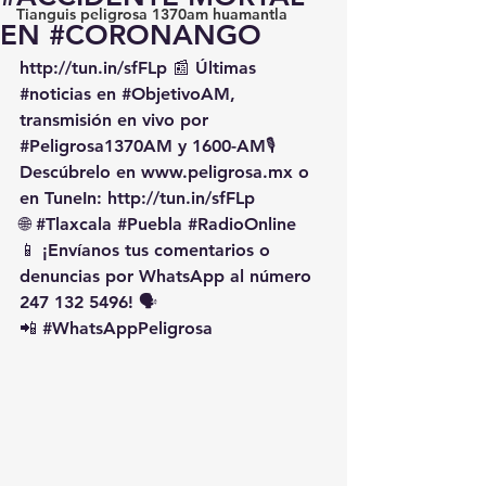
Tianguis peligrosa 1370am huamantla
EN #CORONANGO
http://tun.in/sfFLp
 📰 Últimas 
#noticias
 en 
#ObjetivoAM
, 
transmisión en vivo por 
#Peligrosa1370AM
 y 1600-AM🎙️ 
Descúbrelo en 
www.peligrosa.mx
 o 
en TuneIn: 
http://tun.in/sfFLp
🌐 
#Tlaxcala
#Puebla
#RadioOnline
📱 ¡Envíanos tus comentarios o 
denuncias por WhatsApp al número 
247 132 5496! 🗣️
📲 
#WhatsAppPeligrosa