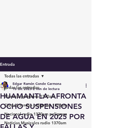
Entrada
Todas las entradas
Edgar Ramón Conde Carmona
Todas las entradas
15 dic 2025
2 min de lectura
HUAMANTLA AFRONTA
Tlaxcala peligrosa 1370am
OCHO SUSPENSIONES
Ciudad Serdán peligrosa 1370am
Nacional radio 1370am peligrosa
DE AGUA EN 2025 POR
Noticias Musicales radio 1370am
FALLAS Y