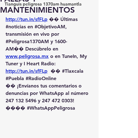
Tianguis peligrosa 1370am huamantla
MANTENIMIENTOS
http://tun.in/sfFLp
 �� Últimas 
#noticias
 en 
#ObjetivoAM
, 
transmisión en vivo por 
#Peligrosa1370AM
 y 1600-
AM��️ Descúbrelo en 
www.peligrosa.mx
 o en TuneIn, My 
Tuner y I Heart Radio: 
http://tun.in/sfFLp
  �� 
#Tlaxcala
#Puebla
#RadioOnline
�� ¡Envíanos tus comentarios o 
denuncias por WhatsApp al número 
247 132 5496 y 247 472 0303! 
��️�� 
#WhatsAppPeligrosa