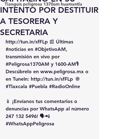
Tianguis peligrosa 1370am huamantla
INTENTO POR DESTITUIR
A TESORERA Y
SECRETARIA
http://tun.in/sfFLp
 📰 Últimas 
#noticias
 en 
#ObjetivoAM
, 
transmisión en vivo por 
#Peligrosa1370AM
 y 1600-AM🎙️ 
Descúbrelo en 
www.peligrosa.mx
 o 
en TuneIn: 
http://tun.in/sfFLp
  🌐 
#Tlaxcala
#Puebla
#RadioOnline
📱 ¡Envíanos tus comentarios o 
denuncias por WhatsApp al número 
247 132 5496! 🗣️📲 
#WhatsAppPeligrosa