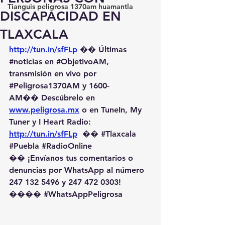
Tianguis peligrosa 1370am huamantla
DISCAPACIDAD EN
TLAXCALA
http://tun.in/sfFLp
 �� Últimas 
#noticias
 en 
#ObjetivoAM
, 
transmisión en vivo por 
#Peligrosa1370AM
 y 1600-
AM��️ Descúbrelo en 
www.peligrosa.mx
 o en TuneIn, My 
Tuner y I Heart Radio: 
http://tun.in/sfFLp
  �� 
#Tlaxcala
#Puebla
#RadioOnline
�� ¡Envíanos tus comentarios o 
denuncias por WhatsApp al número 
247 132 5496 y 247 472 0303! 
��️�� 
#WhatsAppPeligrosa