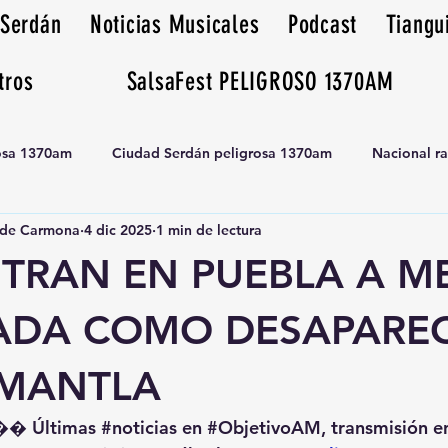
 Serdán
Noticias Musicales
Podcast
Tiangu
tros
SalsaFest PELIGROSO 1370AM
rosa 1370am
Ciudad Serdán peligrosa 1370am
Nacional r
de Carmona
4 dic 2025
1 min de lectura
Tianguis peligrosa 1370am huamantla
TRAN EN PUEBLA A M
ADA COMO DESAPARE
MANTLA
�� Últimas 
#noticias
 en 
#ObjetivoAM
, transmisión e