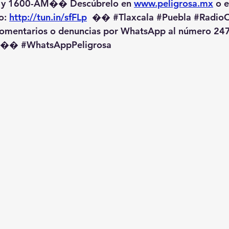
 y 1600-AM��️ Descúbrelo en 
www.peligrosa.mx
 o 
o: 
http://tun.in/sfFLp
  �� 
#Tlaxcala
#Puebla
#RadioO
omentarios o denuncias por WhatsApp al número 247
️�� 
#WhatsAppPeligrosa