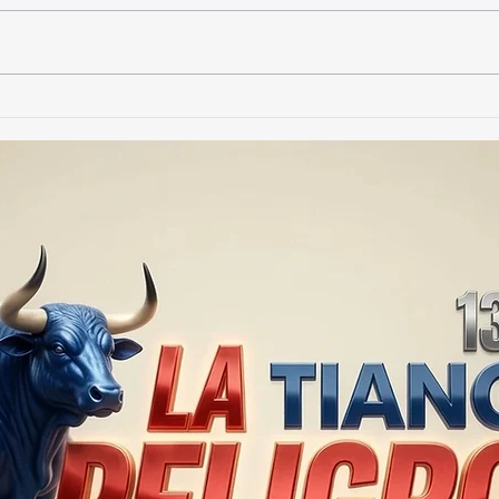
🚨🏛️ SECRETARIO DE
🚔
GOBIERNO ADMITE QUE
25 
TLAXCALA AÚN ENFRENTA
EN S
PROBLEMAS DE
SUP
SEGURIDAD ⚖️📊🚔
MILL