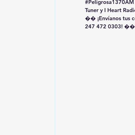
#Peligrosa1370AM
Tuner y I Heart Radi
�� ¡Envíanos tus c
247 472 0303! ��