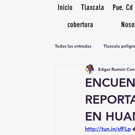
Inicio
Tlaxcala
Pue. Cd
cobertura
Noso
Todas las entradas
Tlaxcala pelig
Edgar Ramón Con
Noticias Musicales radio 1370am
ENCUEN
REPORT
EN HUA
http://tun.in/sfFLp
 