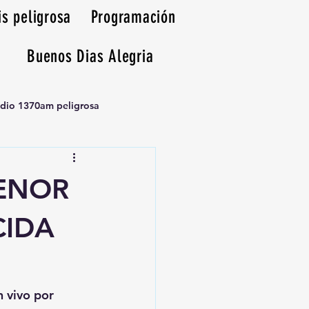
is peligrosa
Programación
Buenos Dias Alegria
adio 1370am peligrosa
ENOR
CIDA
n vivo por 