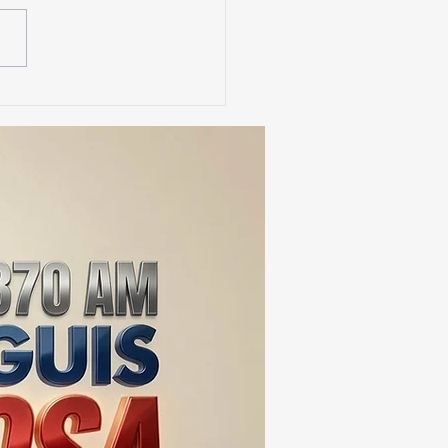
 SSC ASEGURA MÁS DE
MIL DOSIS DE DROGA
EIS MESES; SU VALOR
ERA LOS 100
ONES DE PESOS 💰⚖️🚨