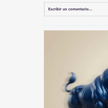
Escribir un comentario...
🚨🚔 CAPTURAN EN PUEBLA
A PRESUNTO
RESPONSABLE DE LA
DESAPARICIÓN DE UN
HOMBRE DE SAN PABLO
DEL MONTE ⚖️🔍