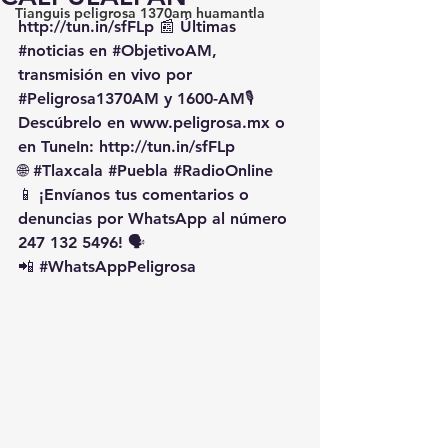
Tianguis peligrosa 1370am huamantla
http://tun.in/sfFLp
 📰 Últimas 
#noticias
 en 
#ObjetivoAM
, 
transmisión en vivo por 
#Peligrosa1370AM
 y 1600-AM🎙️ 
Descúbrelo en 
www.peligrosa.mx
 o 
en TuneIn: 
http://tun.in/sfFLp
🌐 
#Tlaxcala
#Puebla
#RadioOnline
📱 ¡Envíanos tus comentarios o 
denuncias por WhatsApp al número 
247 132 5496! 🗣️
📲 
#WhatsAppPeligrosa