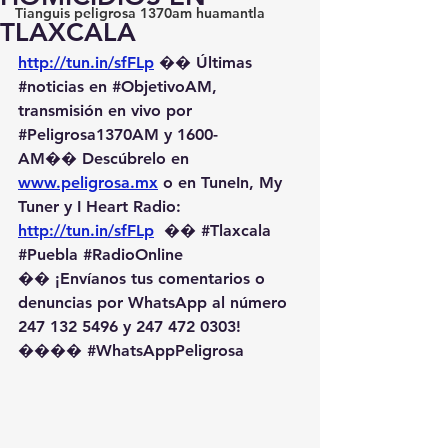
Tianguis peligrosa 1370am huamantla
TLAXCALA
http://tun.in/sfFLp
 �� Últimas 
#noticias
 en 
#ObjetivoAM
, 
transmisión en vivo por 
#Peligrosa1370AM
 y 1600-
AM��️ Descúbrelo en 
www.peligrosa.mx
 o en TuneIn, My 
Tuner y I Heart Radio: 
http://tun.in/sfFLp
  �� 
#Tlaxcala
#Puebla
#RadioOnline
�� ¡Envíanos tus comentarios o 
denuncias por WhatsApp al número 
247 132 5496 y 247 472 0303! 
��️�� 
#WhatsAppPeligrosa