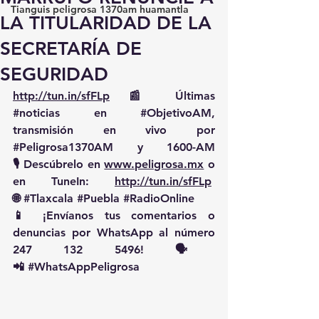
Tianguis peligrosa 1370am huamantla
LA TITULARIDAD DE LA
SECRETARÍA DE
SEGURIDAD
http://tun.in/sfFLp
 📰 Últimas 
#noticias
 en 
#ObjetivoAM
, 
transmisión en vivo por 
#Peligrosa1370AM
 y 1600-AM
🎙️ Descúbrelo en 
www.peligrosa.mx
 o 
en TuneIn: 
http://tun.in/sfFLp
🌐 
#Tlaxcala
#Puebla
#RadioOnline
📱 ¡Envíanos tus comentarios o 
denuncias por WhatsApp al número 
247 132 5496! 🗣️
📲 
#WhatsAppPeligrosa