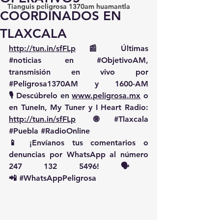
Tianguis peligrosa 1370am huamantla
COORDINADOS EN
TLAXCALA
http://tun.in/sfFLp
 📰 Últimas 
#noticias
 en 
#ObjetivoAM
, 
transmisión en vivo por 
#Peligrosa1370AM
 y 1600-AM
🎙️ Descúbrelo en 
www.peligrosa.mx
 o 
en TuneIn, My Tuner y I Heart Radio: 
http://tun.in/sfFLp
  🌐 
#Tlaxcala
#Puebla
#RadioOnline
📱 ¡Envíanos tus comentarios o 
denuncias por WhatsApp al número 
247 132 5496! 🗣️
📲 
#WhatsAppPeligrosa