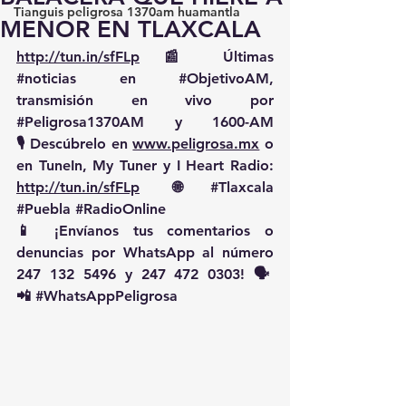
Tianguis peligrosa 1370am huamantla
MENOR EN TLAXCALA
http://tun.in/sfFLp
 📰 Últimas 
#noticias
 en 
#ObjetivoAM
, 
transmisión en vivo por 
#Peligrosa1370AM
 y 1600-AM
🎙️ Descúbrelo en 
www.peligrosa.mx
 o 
en TuneIn, My Tuner y I Heart Radio: 
http://tun.in/sfFLp
  🌐 
#Tlaxcala
#Puebla
#RadioOnline
📱 ¡Envíanos tus comentarios o 
denuncias por WhatsApp al número 
247 132 5496 y 247 472 0303! 🗣️
📲 
#WhatsAppPeligrosa