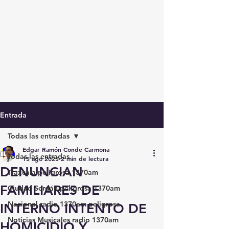
Entrada
Todas las entradas
Edgar Ramón Conde Carmona
Todas las entradas
15 ago 2025
2 min de lectura
DENUNCIAN
Tlaxcala peligrosa 1370am
FAMILIARES DE
Ciudad Serdán peligrosa 1370am
Nacional radio 1370am peligrosa
INTERNO INTENTO DE
Noticias Musicales radio 1370am
HOMICIDIO Y