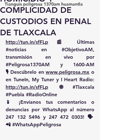
Tianguis peligrosa 1370am huamantla
COMPLICIDAD DE
CUSTODIOS EN PENAL
DE TLAXCALA
http://tun.in/sfFLp
 📰 Últimas 
#noticias
 en 
#ObjetivoAM
, 
transmisión en vivo por 
#Peligrosa1370AM
 y 1600-AM
🎙️ Descúbrelo en 
www.peligrosa.mx
 o 
en TuneIn, My Tuner y I Heart Radio: 
http://tun.in/sfFLp
  🌐 
#Tlaxcala
#Puebla
#RadioOnline
📱 ¡Envíanos tus comentarios o 
denuncias por WhatsApp al número 
247 132 5496 y 247 472 0303! 🗣️
📲 
#WhatsAppPeligrosa