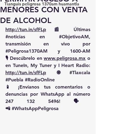
Tianguis peligrosa 1370am huamantla
MENORES CON VENTA
DE ALCOHOL
http://tun.in/sfFLp
 📰 Últimas 
#noticias
 en 
#ObjetivoAM
, 
transmisión en vivo por 
#Peligrosa1370AM
 y 1600-AM
🎙️ Descúbrelo en 
www.peligrosa.mx
 o 
en TuneIn, My Tuner y I Heart Radio: 
http://tun.in/sfFLp
  🌐 
#Tlaxcala
#Puebla
#RadioOnline
📱 ¡Envíanos tus comentarios o 
denuncias por WhatsApp al número 
247 132 5496! 🗣️
📲 
#WhatsAppPeligrosa