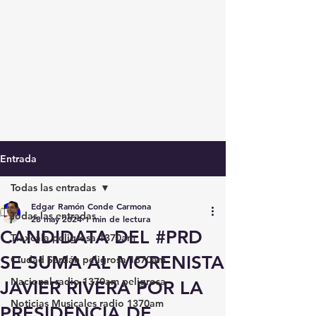
Entrada
Todas las entradas
Edgar Ramón Conde Carmona
Todas las entradas
28 may 2024
1 min de lectura
CANDIDATA DEL #PRD
Tlaxcala peligrosa 1370am
SE SUMA AL MORENISTA
Ciudad Serdán peligrosa 1370am
Nacional radio 1370am peligrosa
JAVIER RIVERA POR LA
Noticias Musicales radio 1370am
PRESIDENCIA DE