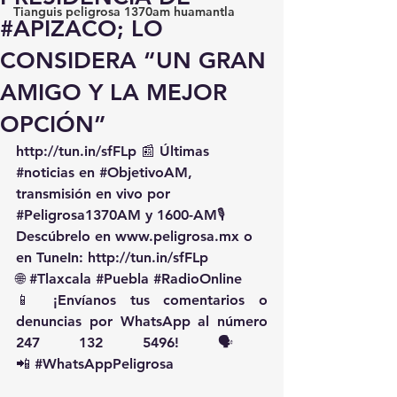
Tianguis peligrosa 1370am huamantla
#APIZACO; LO
CONSIDERA “UN GRAN
AMIGO Y LA MEJOR
OPCIÓN”
http://tun.in/sfFLp
 📰 Últimas 
#noticias
 en 
#ObjetivoAM
, 
transmisión en vivo por 
#Peligrosa1370AM
 y 1600-AM🎙️ 
Descúbrelo en 
www.peligrosa.mx
 o 
en TuneIn: 
http://tun.in/sfFLp
🌐 
#Tlaxcala
#Puebla
#RadioOnline
📱 ¡Envíanos tus comentarios o 
denuncias por WhatsApp al número 
247 132 5496! 🗣️
📲 
#WhatsAppPeligrosa