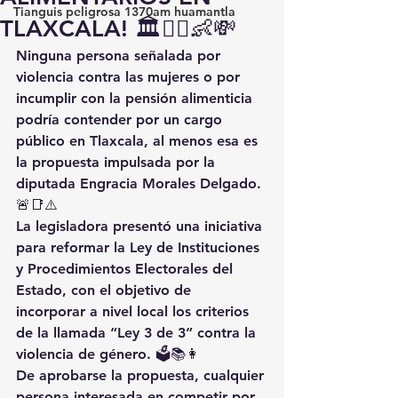
Tianguis peligrosa 1370am huamantla
TLAXCALA! 🏛️👩‍⚖️👶💸
Ninguna persona señalada por 
violencia contra las mujeres o por 
incumplir con la pensión alimenticia 
podría contender por un cargo 
público en Tlaxcala, al menos esa es 
la propuesta impulsada por la 
diputada Engracia Morales Delgado. 
🚨📑⚠️
La legisladora presentó una iniciativa 
para reformar la Ley de Instituciones 
y Procedimientos Electorales del 
Estado, con el objetivo de 
incorporar a nivel local los criterios 
de la llamada “Ley 3 de 3” contra la 
violencia de género. 🗳️📚👩
De aprobarse la propuesta, cualquier 
persona interesada en competir por 