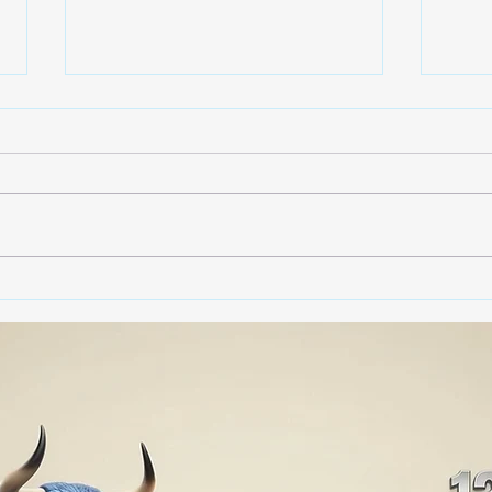
EL HALCONCITO QUE
🎨🚨
CAMBIÓ EL ASFALTO... POR
Las 
EL ESCRITORIO 🦅
nece
crea