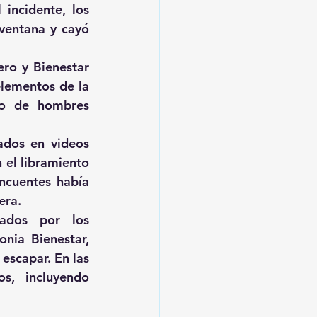
incidente, los 
ventana y cayó 
ro y Bienestar 
lementos de la 
po de hombres 
ados en videos 
 el libramiento 
ncuentes había 
era.
ados por los 
nia Bienestar, 
scapar. En las 
s, incluyendo 