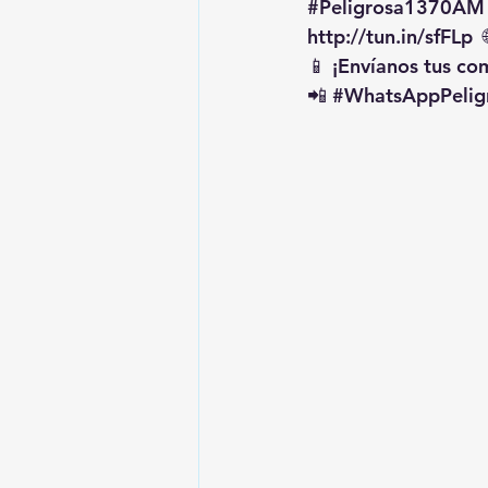
#Peligrosa1370AM
http://tun.in/sfFLp
  
📱 ¡Envíanos tus c
📲 
#WhatsAppPelig