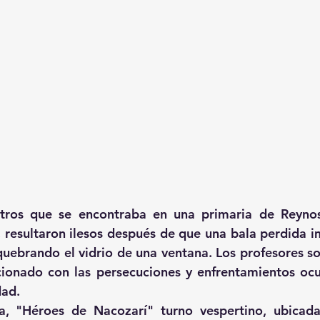
ros que se encontraba en una primaria de Reynosa
r, resultaron ilesos después de que una bala perdida i
quebrando el vidrio de una ventana. Los profesores so
cionado con las persecuciones y enfrentamientos ocur
dad.
a, "Héroes de Nacozarí" turno vespertino, ubicada 