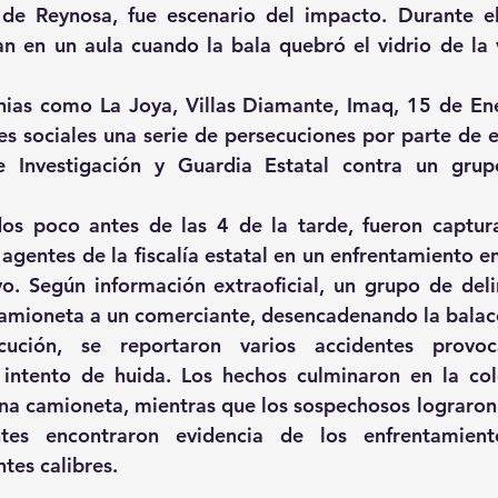
 de Reynosa, fue escenario del impacto. Durante el 
n en un aula cuando la bala quebró el vidrio de la 
nias como La Joya, Villas Diamante, Imaq, 15 de Ene
s sociales una serie de persecuciones por parte de e
 Investigación y Guardia Estatal contra un gru
dos poco antes de las 4 de la tarde, fueron captur
agentes de la fiscalía estatal en un enfrentamiento en
o. Según información extraoficial, un grupo de deli
amioneta a un comerciante, desencadenando la balac
cución, se reportaron varios accidentes provoc
 intento de huida. Los hechos culminaron en la colo
a camioneta, mientras que los sospechosos lograron e
entes encontraron evidencia de los enfrentamiento
ntes calibres.