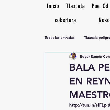
Inicio
Tlaxcala
Pue. Cd
cobertura
Noso
Todas las entradas
Tlaxcala pelig
Edgar Ramón Con
Noticias Musicales radio 1370am
BALA PE
EN REY
MAESTR
http://tun.in/sfFLp
 