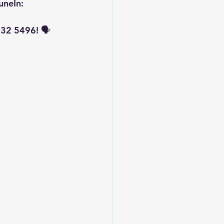
uneIn: 
32 5496! 🗣️