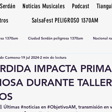
 Serdán
Noticias Musicales
Podcast
Tiangu
tros
SalsaFest PELIGROSO 1370AM
rosa 1370am
Ciudad Serdán peligrosa 1370am
Nacional r
de Carmona
19 jul 2024
2 min de lectura
Tianguis peligrosa 1370am huamantla
RDIDA IMPACTA PRIMA
NOSA DURANTE TALLER
OS
📰 Últimas 
#noticias
 en 
#ObjetivoAM
, transmisión en 