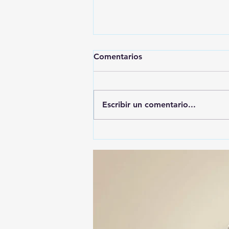
Comentarios
Escribir un comentario...
ALFONSO SÁNCHEZ
GARCIA, EL MÁS
DENUNCIADO ANTE EL ITE:
SU NOMBRE APARECE EN
74 ASUNTOS