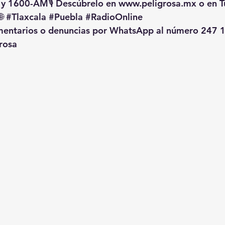
 y 1600-AM🎙️ Descúbrelo en 
www.peligrosa.mx
 o en T
🌐 
#Tlaxcala
#Puebla
#RadioOnline
omentarios o denuncias por WhatsApp al número 247 1
rosa