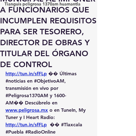
Tianguis peligrosa 1370am huamantla
A FUNCIONARIOS QUE
INCUMPLEN REQUISITOS
PARA SER TESORERO,
DIRECTOR DE OBRAS Y
TITULAR DEL ÓRGANO
DE CONTROL
http://tun.in/sfFLp
 �� Últimas 
#noticias
 en 
#ObjetivoAM
, 
transmisión en vivo por 
#Peligrosa1370AM
 y 1600-
AM��️ Descúbrelo en 
www.peligrosa.mx
 o en TuneIn, My 
Tuner y I Heart Radio: 
http://tun.in/sfFLp
  �� 
#Tlaxcala
#Puebla
#RadioOnline