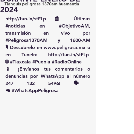
Tianguis peligrosa 1370am huamantla
2024
http://tun.in/sfFLp
 📰 Últimas 
#noticias
 en 
#ObjetivoAM
, 
transmisión en vivo por 
#Peligrosa1370AM
 y 1600-AM
🎙️ Descúbrelo en 
www.peligrosa.mx
 o 
en TuneIn: 
http://tun.in/sfFLp
🌐 
#Tlaxcala
#Puebla
#RadioOnline
📱 ¡Envíanos tus comentarios o 
denuncias por WhatsApp al número 
247 132 5496! 🗣️
📲 
#WhatsAppPeligrosa