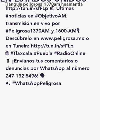
Tianguis peligrosa 1370am huamantla
http://tun.in/sfFLp
 📰 Últimas 
#noticias
 en 
#ObjetivoAM
, 
transmisión en vivo por 
#Peligrosa1370AM
 y 1600-AM🎙️ 
Descúbrelo en 
www.peligrosa.mx
 o 
en TuneIn: 
http://tun.in/sfFLp
🌐 
#Tlaxcala
#Puebla
#RadioOnline
📱 ¡Envíanos tus comentarios o 
denuncias por WhatsApp al número 
247 132 5496! 🗣️
📲 
#WhatsAppPeligrosa